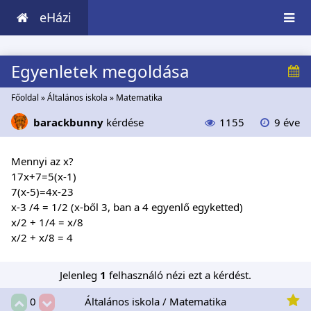
eHázi
Egyenletek megoldása
Főoldal
»
Általános iskola
»
Matematika
barackbunny
kérdése
1155
9 éve
Mennyi az x?
17x+7=5(x-1)
7(x-5)=4x-23
x-3 /4 = 1/2 (x-ből 3, ban a 4 egyenlő egyketted)
x/2 + 1/4 = x/8
x/2 + x/8 = 4
Jelenleg
1
felhasználó nézi ezt a kérdést.
Általános iskola / Matematika
0