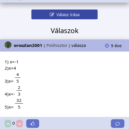
Válasz írása
Válaszok
oroszlan2001
{ Polihisztor }
válasza
9 éve
1) x=-1
2)x=4
4
3)x=
5
2
4)x=-
3
32
5)x=
5
0