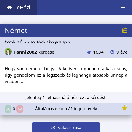
eHázi
Német
Főoldal
»
Általános iskola
»
Idegen nyelv
Fanni2002
kérdése
1634
9 éve
Hogy van németül hogy : A kedvenc ünnepem a karácsony,
úgy gondolom ez a legszebb és leghangulatosabb unnep a
világon ...
Jelenleg
1
felhasználó nézi ezt a kérdést.
Általános iskola / Idegen nyelv
0
Válasz írása