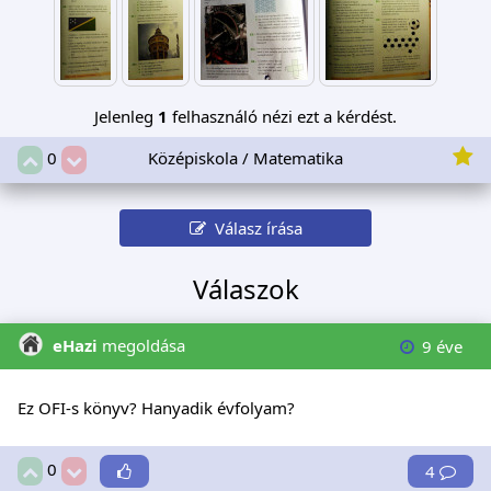
Jelenleg
1
felhasználó nézi ezt a kérdést.
Középiskola / Matematika
0
Válasz írása
Válaszok
eHazi
megoldása
9 éve
Ez OFI-s könyv? Hanyadik évfolyam?
0
4