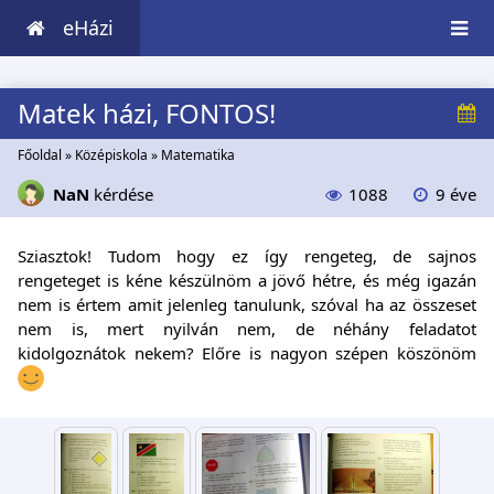
eHázi
Matek házi, FONTOS!
Főoldal
»
Középiskola
»
Matematika
NaN
kérdése
1088
9 éve
Sziasztok! Tudom hogy ez így rengeteg, de sajnos
rengeteget is kéne készülnöm a jövő hétre, és még igazán
nem is értem amit jelenleg tanulunk, szóval ha az összeset
nem is, mert nyilván nem, de néhány feladatot
kidolgoznátok nekem? Előre is nagyon szépen köszönöm