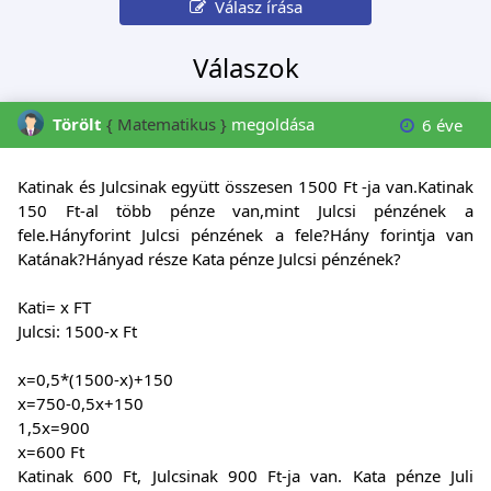
Válasz írása
Válaszok
Törölt
{ Matematikus }
megoldása
6 éve
Katinak és Julcsinak együtt összesen 1500 Ft -ja van.Katinak
150 Ft-al több pénze van,mint Julcsi pénzének a
fele.Hányforint Julcsi pénzének a fele?Hány forintja van
Katának?Hányad része Kata pénze Julcsi pénzének?
Kati= x FT
Julcsi: 1500-x Ft
x=0,5*(1500-x)+150
x=750-0,5x+150
1,5x=900
x=600 Ft
Katinak 600 Ft, Julcsinak 900 Ft-ja van. Kata pénze Juli