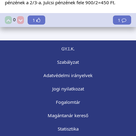
pénzének a 2/3-a. Julcsi pénzének fele 900/2=450 Ft.
0
1
1
GY.I.K.
Szabályzat
Adatvédelmi irányelvek
Jogi nyilatkozat
Fogalomtár
Magántanár kereső
Statisztika