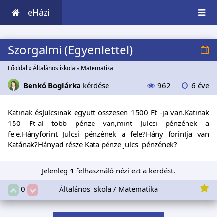
eHázi
Szorgalmi (Egyenlettel)
Főoldal
»
Általános iskola
»
Matematika
Benkó Boglárka
kérdése
962
6 éve
Katinak ésJulcsinak együtt összesen 1500 Ft -ja van.Katinak
150 Ft-al több pénze van,mint Julcsi pénzének a
fele.Hányforint Julcsi pénzének a fele?Hány forintja van
Katának?Hányad része Kata pénze Julcsi pénzének?
Jelenleg
1
felhasználó nézi ezt a kérdést.
Általános iskola / Matematika
0