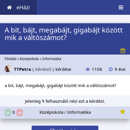
eHázi
A bit, bájt, megabájt, gigabájt között
mik a váltószámot?
Főoldal
»
Középiskola
»
Informatika
TTPetra
{ Kérdező }
kérdése
1108
9 éve
a bit, bájt, megabájt, gigabájt között mik a váltószámot?
Jelenleg
1
felhasználó nézi ezt a kérdést.
Középiskola / Informatika
0