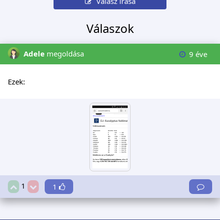
Válasz írása
Válaszok
Adele
megoldása
9 éve
Ezek:
1
1