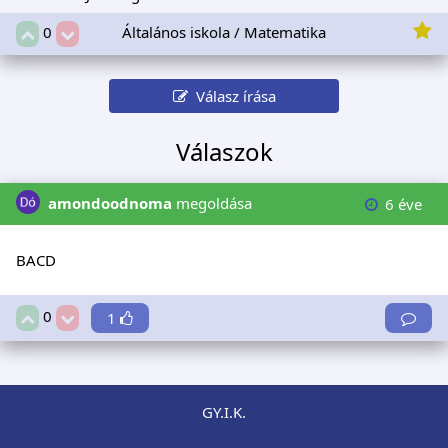
Általános iskola / Matematika
0
Válasz írása
Válaszok
amondoodnoma
megoldása
6 éve
BACD
0
1
GY.I.K.