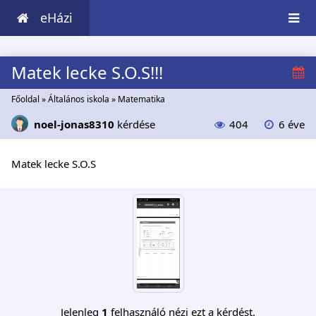
eHázi
Matek lecke S.O.S!!!
Főoldal
»
Általános iskola
»
Matematika
noel-jonas8310
kérdése
404
6 éve
Matek lecke S.O.S
Jelenleg
1
felhasználó nézi ezt a kérdést.