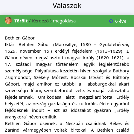
Válaszok
Törölt
{ Kérdező }
megoldása
6 éve
Bethlen Gábor
Iktári Bethlen Gábor (Marosillye, 1580 – Gyulafehérvár,
1629. november 15.) erdélyi fejedelem (1613–1629), I.
Gábor néven megválasztott magyar király (1620–1621), a
17. századi magyar történelem egyik legjelentősebb
személyisége. Pályafutása kezdetén híven szolgálta Báthory
Zsigmondot, Székely Mózest, Bocskai Istvánt és Báthory
Gábort, majd amikor ez utóbbi a Habsburgokkal akart
szövetségre lépni, szembefordult vele, és magát választatta
fejedelemnek. Uralkodása alatt megszilárdította Erdély
helyzetét, az ország gazdasága és kulturális élete egyaránt
fejlődésnek indult – ezt az időszakot gyakran „Erdély
aranykora” néven említik.
Bethlen Gábor őseinek, a Neczpáli családnak Békés és
Zaránd vármegyében voltak birtokai. A Bethlen család