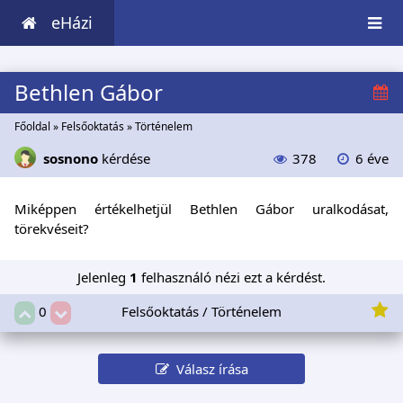
eHázi
Bethlen Gábor
Főoldal
»
Felsőoktatás
»
Történelem
sosnono
kérdése
378
6 éve
Miképpen értékelhetjül Bethlen Gábor uralkodásat,
törekvéseit?
Jelenleg
1
felhasználó nézi ezt a kérdést.
Felsőoktatás / Történelem
0
Válasz írása