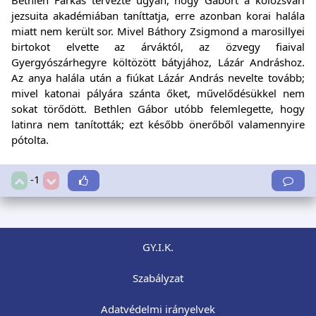
jezsuita akadémiában taníttatja, erre azonban korai halála
miatt nem került sor. Mivel Báthory Zsigmond a marosillyei
birtokot elvette az árváktól, az özvegy fiaival
Gyergyószárhegyre költözött bátyjához, Lázár Andráshoz.
Az anya halála után a fiúkat Lázár András nevelte tovább;
mivel katonai pályára szánta őket, művelődésükkel nem
sokat törődött. Bethlen Gábor utóbb felemlegette, hogy
latinra nem tanították; ezt később önerőből valamennyire
pótolta.
-1
GY.I.K.
Szabályzat
Adatvédelmi irányelvek