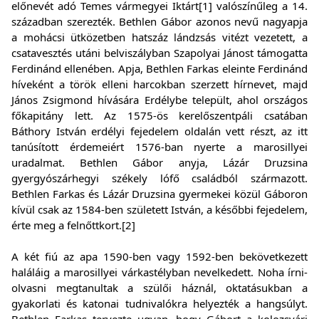
előnevét adó Temes vármegyei Iktárt[1] valószínűleg a 14.
században szerezték. Bethlen Gábor azonos nevű nagyapja
a mohácsi ütközetben hatszáz lándzsás vitézt vezetett, a
csatavesztés utáni belviszályban Szapolyai Jánost támogatta
Ferdinánd ellenében. Apja, Bethlen Farkas eleinte Ferdinánd
híveként a török elleni harcokban szerzett hírnevet, majd
János Zsigmond hívására Erdélybe települt, ahol országos
főkapitány lett. Az 1575-ös kerelőszentpáli csatában
Báthory István erdélyi fejedelem oldalán vett részt, az itt
tanúsított érdemeiért 1576-ban nyerte a marosillyei
uradalmat. Bethlen Gábor anyja, Lázár Druzsina
gyergyószárhegyi székely lófő családból származott.
Bethlen Farkas és Lázár Druzsina gyermekei közül Gáboron
kívül csak az 1584-ben született István, a későbbi fejedelem,
érte meg a felnőttkort.[2]
A két fiú az apa 1590-ben vagy 1592-ben bekövetkezett
haláláig a marosillyei várkastélyban nevelkedett. Noha írni-
olvasni megtanultak a szülői háznál, oktatásukban a
gyakorlati és katonai tudnivalókra helyezték a hangsúlyt.
Bethlen Farkas tervezte ugyan, hogy Gábort a kolozsvári