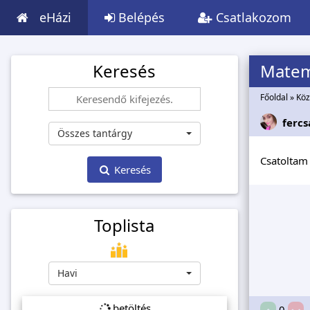
eHázi
Belépés
Csatlakozom
Keresés
Matem
Főoldal
»
Köz
fercs
Összes tantárgy
Csatoltam
Keresés
Toplista
Havi
betöltés...
0