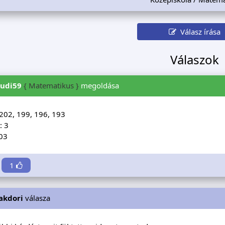
Válasz írása
Válaszok
rudi59
{ Matematikus }
megoldása
 202, 199, 196, 193
: 3
03
1
akdori
válasza