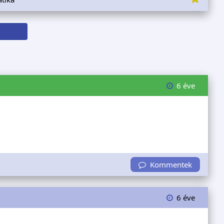
6 éve
Kommentek
6 éve