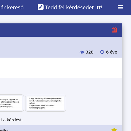
ár kereső
Tedd fel kérdésedet itt!
328
6 éve
t a kérdést.
tika