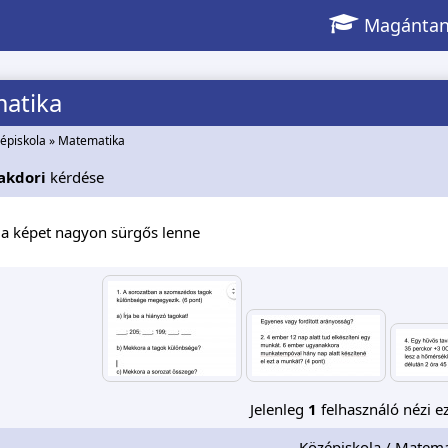
Magántan
atika
épiskola
»
Matematika
akdori
kérdése
 a képet nagyon sürgős lenne
Jelenleg
1
felhasználó nézi ez
Középiskola / Matema