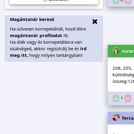
Magántanár kereső
Ha szívesen korrepetálnál, hozd létre
magántanár profilodat
itt.
Ha diák vagy és korrepetálásra van
szükséged, akkor regisztrálj be és
írd
turo
meg itt
, hogy milyen tantárgyban!
208, 205,
különbség
összeg:12
1
fercs