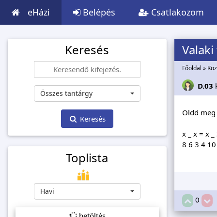
eHázi
Belépés
Csatlakozom
Keresés
Valaki
Főoldal
»
Köz
D.03
Összes tantárgy
Oldd meg 
Keresés
x _ x = x _
8 6 3 4 10
Toplista
Havi
0
betöltés...