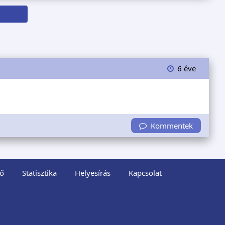
6 éve
Kommentek
ő
Statisztika
Helyesírás
Kapcsolat