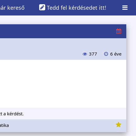
ár kereső
Tedd fel kérdésedet itt!
377
6 éve
t a kérdést.
tika