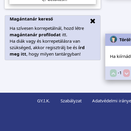
Magántanár kereső
Ha szívesen korrepetálnál, hozd létre
magántanár profilodat
itt.
Töröl
Ha diák vagy és korrepetálásra van
szükséged, akkor regisztrálj be és
írd
meg itt
, hogy milyen tantárgyban!
Ha kiírnád
-1
GY.I.K.
Szabályzat
Adatvédelmi iránye