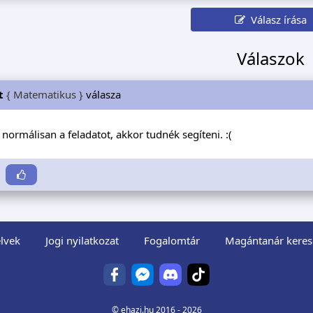
Válasz írása
Válaszok
t
{ Matematikus }
válasza
 normálisan a feladatot, akkor tudnék segíteni. :(
lvek
Jogi nyilatkozat
Fogalomtár
Magántanár keres
©
ehazi.hu
2016 - 2026