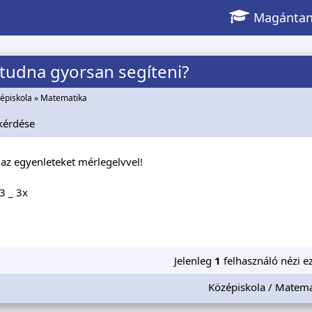
Magántan
 tudna gyorsan segíteni?
épiskola
»
Matematika
kérdése
az egyenleteket mérlegelvvel!
 3 _ 3x
Jelenleg
1
felhasználó nézi ez
Középiskola / Matema