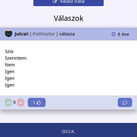
Válasz írása
Válaszok
Julcsii
{ Polihisztor }
válasza
6 éve
Szia
Szerintem:
Nem
Igen
Igen
Igen
0
1
GY.I.K.