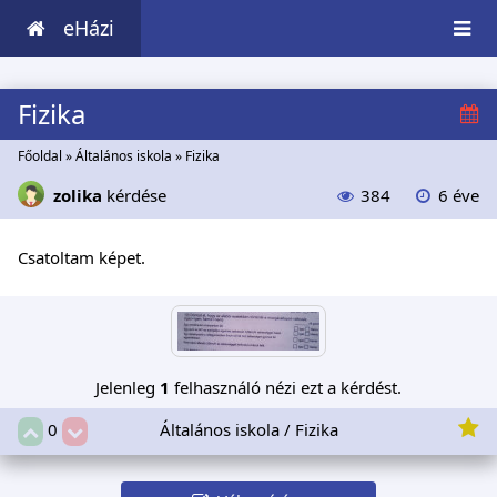
eHázi
Fizika
Főoldal
»
Általános iskola
»
Fizika
zolika
kérdése
384
6 éve
Csatoltam képet.
Jelenleg
1
felhasználó nézi ezt a kérdést.
Általános iskola / Fizika
0