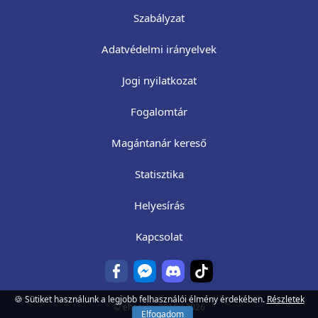
Szabályzat
Adatvédelmi irányelvek
Jogi nyilatkozat
Fogalomtár
Magántanár kereső
Statisztika
Helyesírás
Kapcsolat
🍪 Sütiket használunk a legjobb felhasználói élmény érdekében.
Részletek
©
ehazi.hu
2016 - 2026
Elfogadom