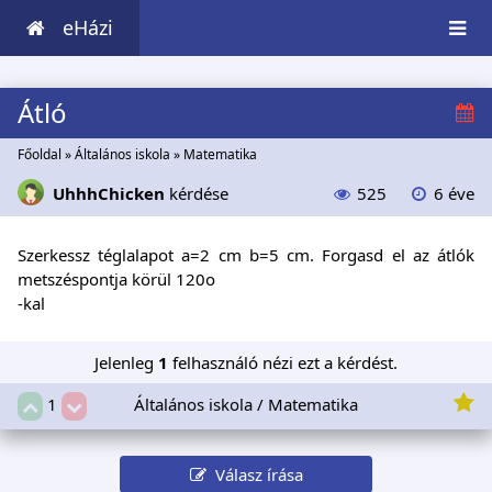
eHázi
Átló
Főoldal
»
Általános iskola
»
Matematika
UhhhChicken
kérdése
525
6 éve
Szerkessz téglalapot a=2 cm b=5 cm. Forgasd el az átlók
metszéspontja körül 120o
-kal
Jelenleg
1
felhasználó nézi ezt a kérdést.
Általános iskola / Matematika
1
Válasz írása