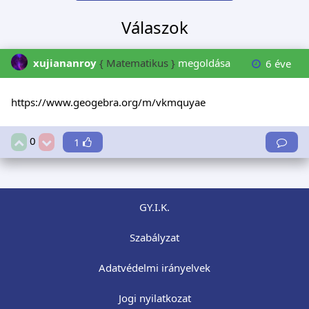
Válaszok
xujiananroy
{ Matematikus }
megoldása
6 éve
https://www.geogebra.org/m/vkmquyae
0
1
GY.I.K.
Szabályzat
Adatvédelmi irányelvek
Jogi nyilatkozat