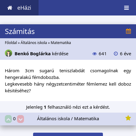
eHázi
Számitás
Főoldal
»
Általános iskola
»
Matematika
Benkó Boglárka
kérdése
641
6 éve
Három 3cm sugarú teniszlabdát csomagolnak egy
hengeralakú fémdobozba.
Legkevesebb hány négyzetcentiméter fémlemez kell doboz
késitéséhez?
Jelenleg
1
felhasználó nézi ezt a kérdést.
Általános iskola / Matematika
0