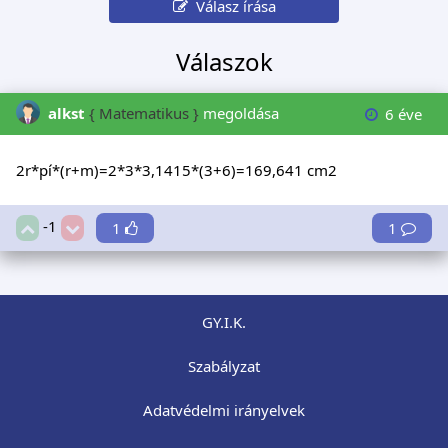
Válasz írása
Válaszok
alkst
{ Matematikus }
megoldása
6 éve
2r*pí*(r+m)=2*3*3,1415*(3+6)=169,641 cm2
-1
1
1
GY.I.K.
Szabályzat
Adatvédelmi irányelvek