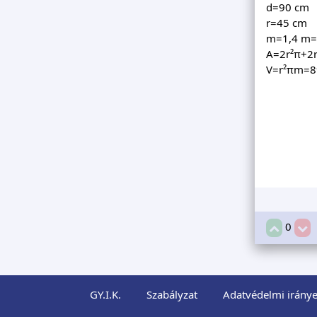
d=90 cm
r=45 cm
m=1,4 m=
A=2r²π+2r
V=r²πm=89
0
GY.I.K.
Szabályzat
Adatvédelmi iránye