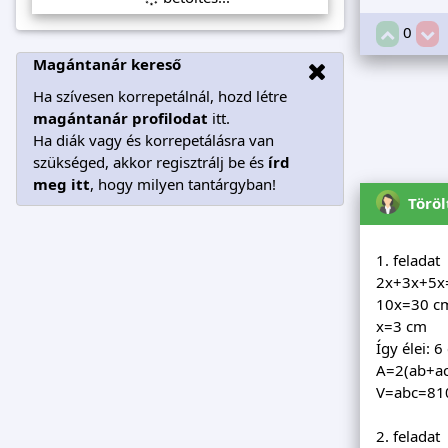
0
Magántanár kereső
Ha szívesen korrepetálnál, hozd létre
magántanár profilodat
itt.
Ha diák vagy és korrepetálásra van
szükséged, akkor regisztrálj be és
írd
meg itt
, hogy milyen tantárgyban!
Töröl
1. feladat
2x+3x+5x
10x=30 c
x=3 cm
Így élei: 
A=2(ab+ac
V=abc=810
2. feladat