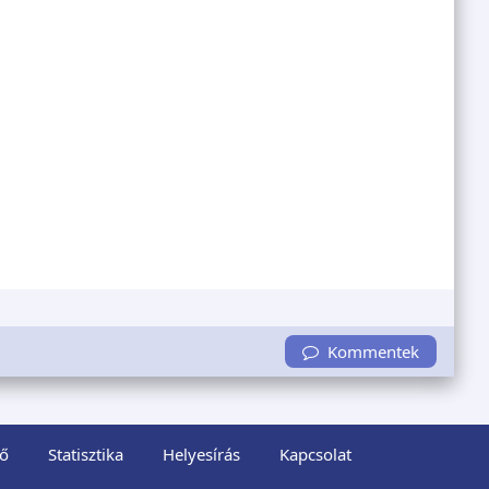
Kommentek
ő
Statisztika
Helyesírás
Kapcsolat