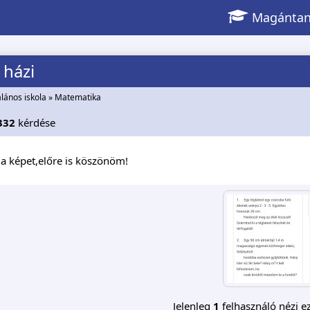
Magántan
 házi
alános iskola
»
Matematika
332
kérdése
a képet,előre is köszönöm!
Jelenleg
1
felhasználó nézi ez