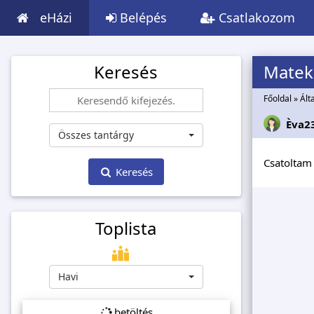
eHázi
Belépés
Csatlakozom
Keresés
Matek
Főoldal
»
Ált
Èva2
Összes tantárgy
Csatoltam 
Keresés
Toplista
Havi
betöltés...