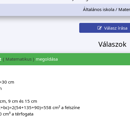
Általános iskola / Mate
Válasz írása
Válaszok
t
{ Matematikus }
megoldása
=30 cm
m
6 cm, 9 cm és 15 cm
+bc)=2(54+135+90)=558 cm² a felszíne
 cm³ a térfogata