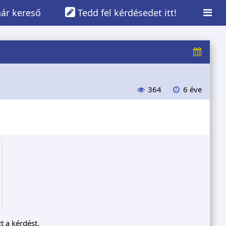
ár kereső
Tedd fel kérdésedet itt!
364
6 éve
t a kérdést.