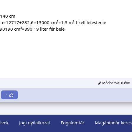
140 cm
π=12717+282,6=13000 cm²=1,3 m²-t kell lefestenie
0190 cm³=890,19 liter fér bele
Módosítva:
6 éve
1
lvek
Jogi nyilatkozat
Fogalomtár
Magántanár keres