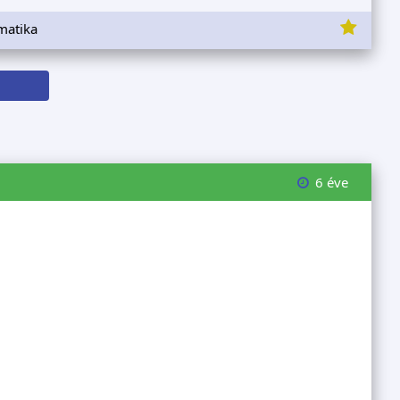
matika
6 éve