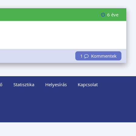
6 éve
1
Kommentek
ő
Statisztika
Helyesírás
Kapcsolat