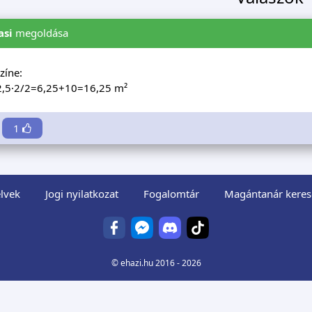
asi
megoldása
zíne:
2,5·2/2=6,25+10=16,25 m²
1
lvek
Jogi nyilatkozat
Fogalomtár
Magántanár keres
©
ehazi.hu
2016 - 2026