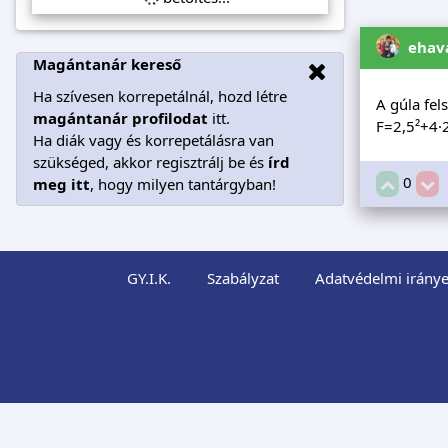
ehav
Magántanár kereső
Ha szívesen korrepetálnál, hozd létre
A gúla fels
magántanár profilodat
itt.
F=2,5²+4·
Ha diák vagy és korrepetálásra van
szükséged, akkor regisztrálj be és
írd
0
meg itt
, hogy milyen tantárgyban!
GY.I.K.
Szabályzat
Adatvédelmi iránye