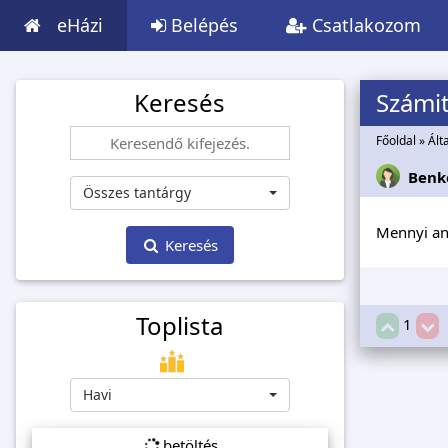
eHázi
Belépés
Csatlakozom
Keresés
Számi
Főoldal
»
Ált
Benk
Összes tantárgy
Mennyi any
Keresés
Toplista
1
Havi
betöltés...