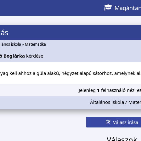
Magántan
tás
alános iskola
»
Matematika
ó Boglárka
kérdése
ag kell ahhoz a gúla alakú, négyzet alapú sátorhoz, amelynek a
Jelenleg
1
felhasználó nézi ez
Általános iskola / Mate
Válasz írása
Válaszok