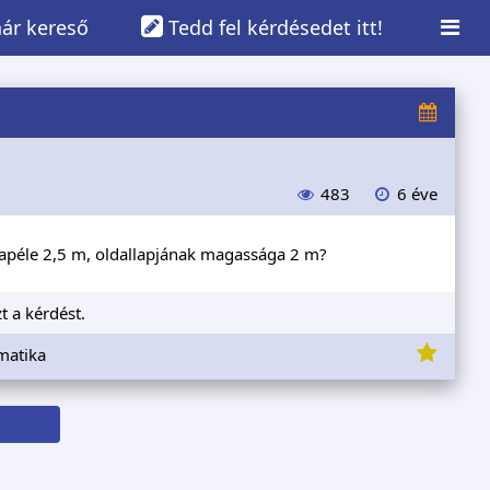
ár kereső
Tedd fel kérdésedet itt!
483
6 éve
lapéle 2,5 m, oldallapjának magassága 2 m?
t a kérdést.
matika