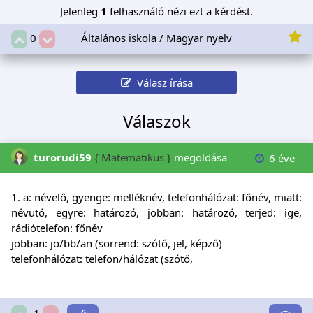
Jelenleg
1
felhasználó nézi ezt a kérdést.
Általános iskola / Magyar nyelv
0
Válasz írása
Válaszok
turorudi59
{ Matematikus }
megoldása
6 éve
1. a: névelő, gyenge: melléknév, telefonhálózat: főnév, miatt:
névutó, egyre: határozó, jobban: határozó, terjed: ige,
rádiótelefon: főnév
jobban: jo/bb/an (sorrend: szótő, jel, képző)
telefonhálózat: telefon/hálózat (szótő,
-1