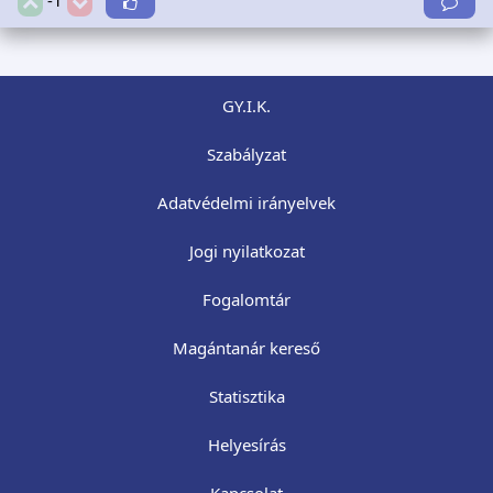
GY.I.K.
Szabályzat
Adatvédelmi irányelvek
Jogi nyilatkozat
Fogalomtár
Magántanár kereső
Statisztika
Helyesírás
Kapcsolat