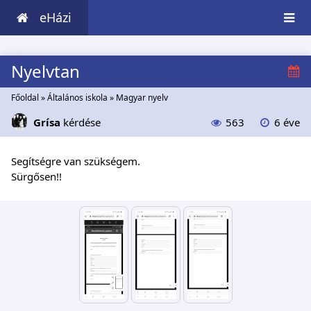
eHázi
Nyelvtan
Főoldal
»
Általános iskola
»
Magyar nyelv
Grísa
kérdése
563
6 éve
Segítségre van szükségem.
Sürgősen!!