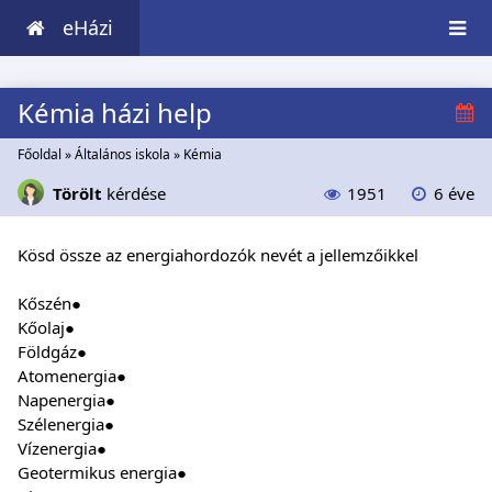
eHázi
Kémia házi help
Főoldal
»
Általános iskola
»
Kémia
Törölt
kérdése
1951
6 éve
Kösd össze az energiahordozók nevét a jellemzőikkel
Kőszén●
Kőolaj●
Földgáz●
Atomenergia●
Napenergia●
Szélenergia●
Vízenergia●
Geotermikus energia●