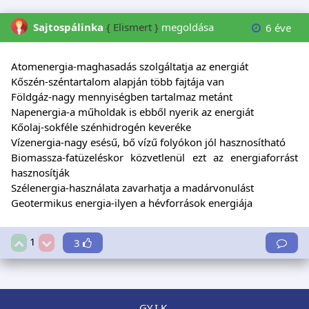
Sajtospálinka
{ Elismert }
megoldása
6 éve
Atomenergia-maghasadás szolgáltatja az energiát
Kőszén-széntartalom alapján több fajtája van
Földgáz-nagy mennyiségben tartalmaz metánt
Napenergia-a műholdak is ebből nyerik az energiát
Kőolaj-sokféle szénhidrogén keveréke
Vízenergia-nagy esésű, bő vízű folyókon jól hasznosítható
Biomassza-fatüzeléskor közvetlenül ezt az energiaforrást
hasznosítják
Szélenergia-használata zavarhatja a madárvonulást
Geotermikus energia-ilyen a hévforrások energiája
1
3
GY.I.K.