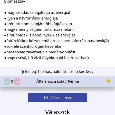
Biomassza●
●maghasadás szolgáltatja az energiát
●ilyen a hévforrások energiája
●széntartalom alapján több fajtája van
●nagy mennyiségben tartalmaz metánt
●a műholdak is ebből nyerik az energiát
●fatüzeléskor közvetlenül ezt az energiaforrást hasznosítják
●sokféle szénhidrogén keveréke
●használata zavarhatja a madárvonulást
●nagy esésű, bő vízű folyókon jól hasznosítható
Jelenleg
1
felhasználó nézi ezt a kérdést.
Általános iskola / Kémia
0
Válasz írása
Válaszok