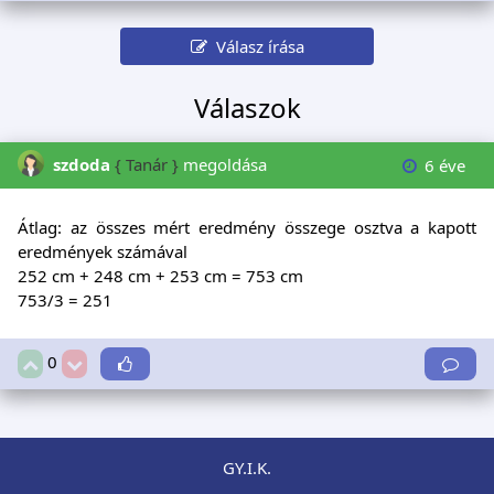
Válasz írása
Válaszok
szdoda
{ Tanár }
megoldása
6 éve
Átlag: az összes mért eredmény összege osztva a kapott
eredmények számával
252 cm + 248 cm + 253 cm = 753 cm
753/3 = 251
0
GY.I.K.