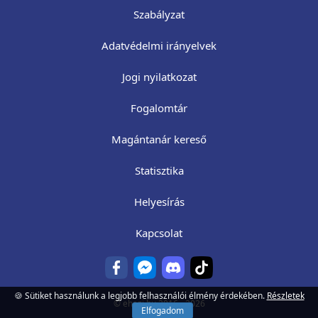
Szabályzat
Adatvédelmi irányelvek
Jogi nyilatkozat
Fogalomtár
Magántanár kereső
Statisztika
Helyesírás
Kapcsolat
🍪 Sütiket használunk a legjobb felhasználói élmény érdekében.
Részletek
©
ehazi.hu
2016 - 2026
Elfogadom