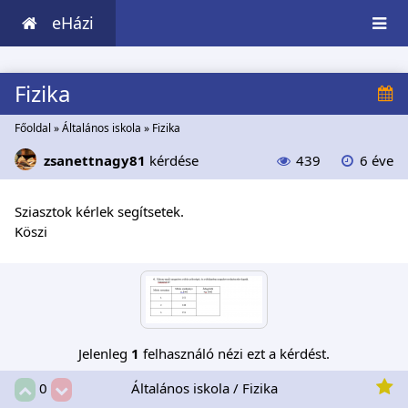
eHázi
Fizika
Főoldal
»
Általános iskola
»
Fizika
zsanettnagy81
kérdése
439
6 éve
Sziasztok kérlek segítsetek.
Köszi
Jelenleg
1
felhasználó nézi ezt a kérdést.
Általános iskola / Fizika
0