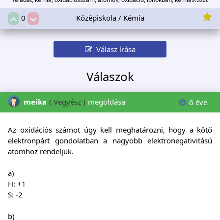
Középiskola / Kémia
0
Válasz írása
Válaszok
meika
{ Vegyész }
megoldása
6 éve
Az oxidációs számot úgy kell meghatározni, hogy a kötő
elektronpárt gondolatban a nagyobb elektronegativitású
atomhoz rendeljük.
a)
H: +1
S: -2
b)