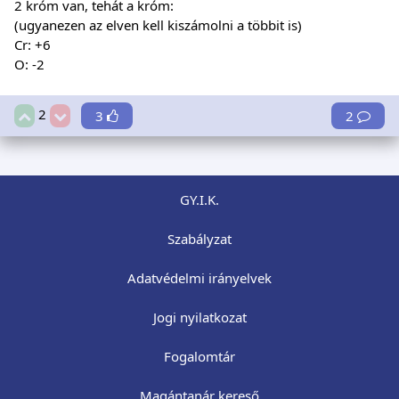
2 króm van, tehát a króm:
(ugyanezen az elven kell kiszámolni a többit is)
Cr: +6
O: -2
2
3
2
GY.I.K.
Szabályzat
Adatvédelmi irányelvek
Jogi nyilatkozat
Fogalomtár
Magántanár kereső