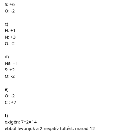
S: +6
O: -2
c)
H: +1
N: +3
O: -2
d)
Na: +1
S: +2
O: -2
e)
O: -2
Cl: +7
f)
oxigén: 7*2=14
ebből levonjuk a 2 negatív töltést: marad 12