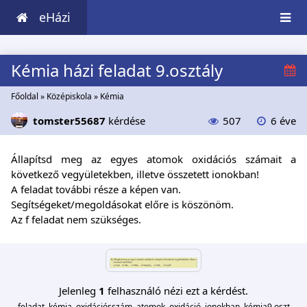
eHázi
Kémia házi feladat 9.osztály
Főoldal
»
Középiskola
»
Kémia
tomster55687
kérdése
507
6 éve
Állapítsd meg az egyes atomok oxidációs számait a
következő vegyületekben, illetve összetett ionokban!
A feladat további része a képen van.
Segítségeket/megoldásokat előre is köszönöm.
Az f feladat nem szükséges.
Jelenleg
1
felhasználó nézi ezt a kérdést.
feladat, kémia, oxidációsszám, atomok, oxidáció, ionokban, kémia9.oszt