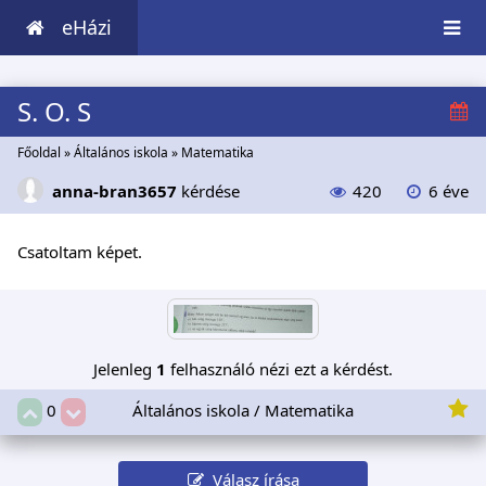
eHázi
S. O. S
Főoldal
»
Általános iskola
»
Matematika
anna-bran3657
kérdése
420
6 éve
Csatoltam képet.
Jelenleg
1
felhasználó nézi ezt a kérdést.
Általános iskola / Matematika
0
Válasz írása