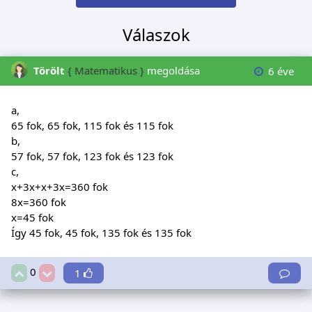
Válaszok
Törölt
{ Matematikus }
megoldása
6 éve
a,
65 fok, 65 fok, 115 fok és 115 fok
b,
57 fok, 57 fok, 123 fok és 123 fok
c,
x+3x+x+3x=360 fok
8x=360 fok
x=45 fok
Így 45 fok, 45 fok, 135 fok és 135 fok
0
1