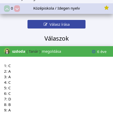
Középiskola / Idegen nyelv
0
Válasz írása
Válaszok
szdoda
{ Tanár }
megoldása
6 éve
1: C
2: A
3: A
4: C
5: C
6: C
7: D
8: B
9: A