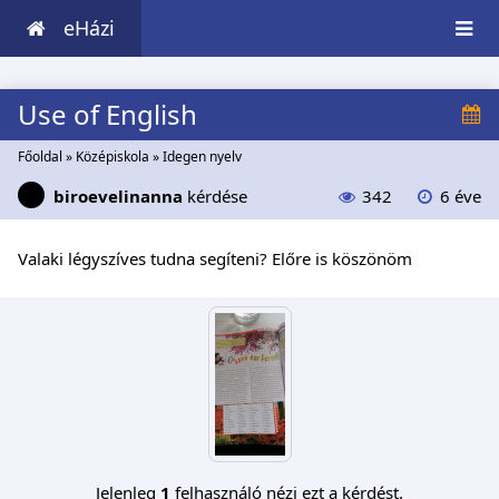
eHázi
Use of English
Főoldal
»
Középiskola
»
Idegen nyelv
biroevelinanna
kérdése
342
6 éve
Valaki légyszíves tudna segíteni? Előre is köszönöm
Jelenleg
1
felhasználó nézi ezt a kérdést.