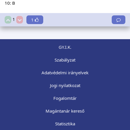
10: B
1
1
GY.I.K.
Szabályzat
Adatvédelmi irányelvek
Jogi nyilatkozat
Fogalomtár
Magántanár kereső
Statisztika