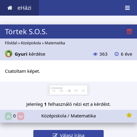
eHázi
Törtek S.O.S.
Főoldal
»
Középiskola
»
Matematika
Gyuri
kérdése
363
6 éve
Csatoltam képet.
Jelenleg
1
felhasználó nézi ezt a kérdést.
Középiskola / Matematika
0
Válasz írása