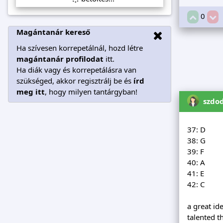
0
Magántanár kereső
Ha szívesen korrepetálnál, hozd létre
magántanár profilodat
itt.
Ha diák vagy és korrepetálásra van
szükséged, akkor regisztrálj be és
írd
meg itt
, hogy milyen tantárgyban!
szdo
37: D
38: G
39: F
40: A
41: E
42: C
a great id
talented t