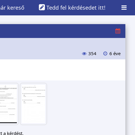
ár kereső
Tedd fel kérdésedet itt!
354
6 éve
t a kérdést.