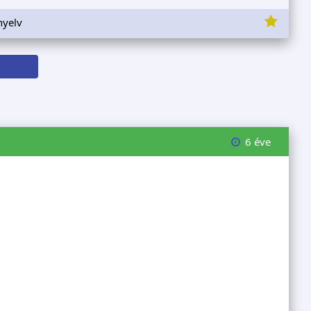
nyelv
6 éve