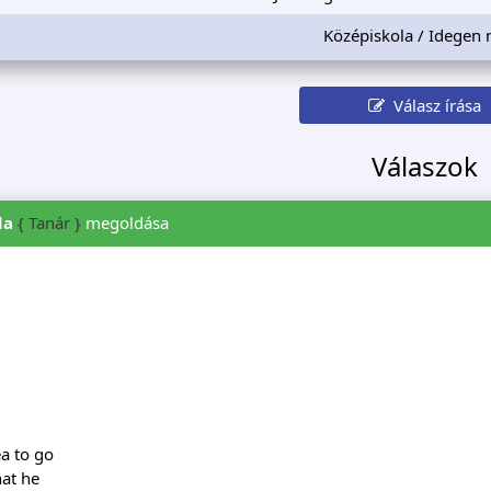
Középiskola / Idegen 
Válasz írása
Válaszok
da
{ Tanár }
megoldása
ea to go
hat he