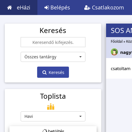
eHázi
Belépés
Csatlakozom
Keresés
SOS 
Főoldal
»
Köz
nagyf
Összes tantárgy
csatoltam 
Keresés
Toplista
Havi
betöltés...