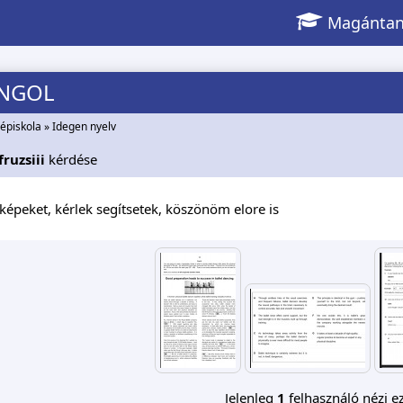
Magántan
ANGOL
épiskola
»
Idegen nyelv
ruzsiii
kérdése
képeket, kérlek segítsetek, köszönöm elore is
Jelenleg
1
felhasználó nézi ez