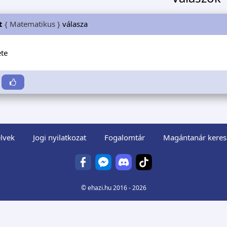
t
{ Matematikus }
válasza
ete
lvek
Jogi nyilatkozat
Fogalomtár
Magántanár keres
©
ehazi.hu
2016 - 2026