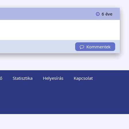
6 éve
Kommentek
ő
Statisztika
Helyesírás
Kapcsolat