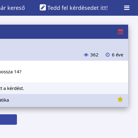
ár kereső
Tedd fel kérdésedet itt!
362
6 éve
hossza 14?
t a kérdést.
tika