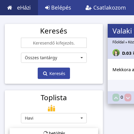
eHázi
Belépés
Csatlakozom
Keresés
Valaki
Főoldal
»
Köz
D.03
Összes tantárgy
Mekkora a
Keresés
Toplista
0
Havi
betöltés...