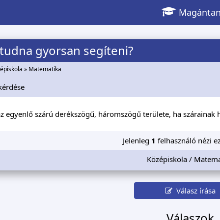
Magántan
 tudna gyorsan segíteni?
épiskola
»
Matematika
kérdése
z egyenlő szárú derékszögű, háromszögű területe, ha szárainak 
Jelenleg
1
felhasználó nézi ez
Középiskola / Matema
Válasz írása
Válaszok