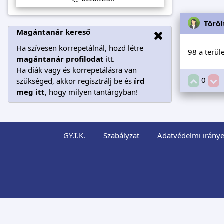
Töröl
Magántanár kereső
Ha szívesen korrepetálnál, hozd létre
98 a terül
magántanár profilodat
itt.
Ha diák vagy és korrepetálásra van
0
szükséged, akkor regisztrálj be és
írd
meg itt
, hogy milyen tantárgyban!
GY.I.K.
Szabályzat
Adatvédelmi iránye