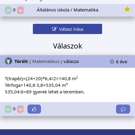
Általános iskola / Matematika
0
Válasz írása
Válaszok
Törölt
{ Matematikus }
válasza
6 éve
T(trapéz)=(24+20)*6,4/2=140,8 m²
Térfoga=140,8·3,8=535,04 m³
535,04:6=89 gyerek lehet a teremben.
0