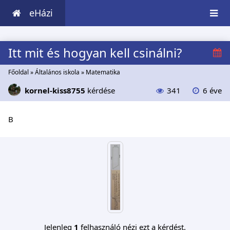
eHázi
Itt mit és hogyan kell csinálni?
Főoldal
»
Általános iskola
»
Matematika
kornel-kiss8755
kérdése
341
6 éve
B
Jelenleg
1
felhasználó nézi ezt a kérdést.