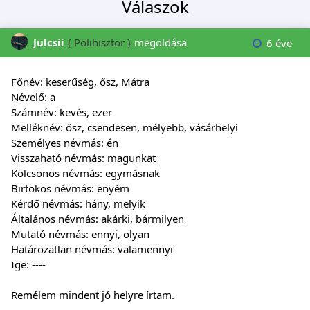
Válaszok
Julcsii
{ Polihisztor }
megoldása
6 éve
Főnév: keserűség, ősz, Mátra
Névelő: a
Számnév: kevés, ezer
Melléknév: ősz, csendesen, mélyebb, vásárhelyi
Személyes névmás: én
Visszaható névmás: magunkat
Kölcsönös névmás: egymásnak
Birtokos névmás: enyém
Kérdő névmás: hány, melyik
Általános névmás: akárki, bármilyen
Mutató névmás: ennyi, olyan
Határozatlan névmás: valamennyi
Ige: ----
Remélem mindent jó helyre írtam.