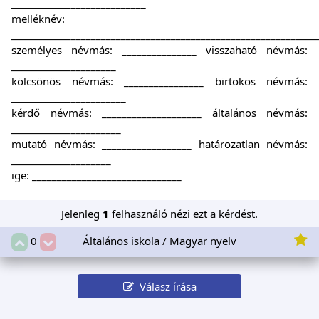
___________________________
melléknév:
_____________________________________________________________
személyes névmás: _______________ visszaható névmás:
_____________________
kölcsönös névmás: ________________ birtokos névmás:
_______________________
kérdő névmás: ____________________ általános névmás:
______________________
mutató névmás: __________________ határozatlan névmás:
____________________
ige: ______________________________
Jelenleg
1
felhasználó nézi ezt a kérdést.
Általános iskola / Magyar nyelv
0
Válasz írása