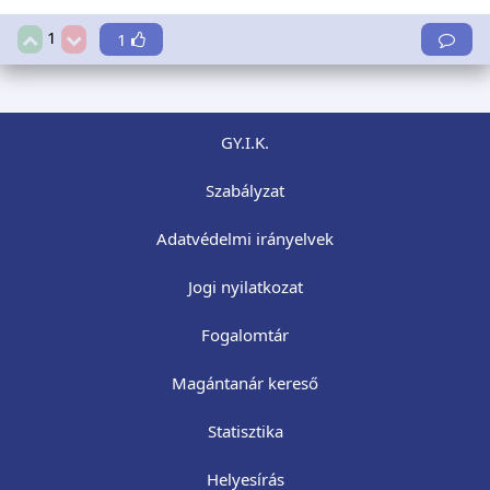
1
1
GY.I.K.
Szabályzat
Adatvédelmi irányelvek
Jogi nyilatkozat
Fogalomtár
Magántanár kereső
Statisztika
Helyesírás