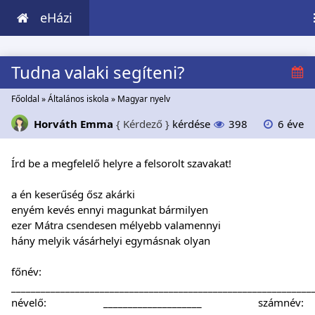
eHázi
Tudna valaki segíteni?
Főoldal
»
Általános iskola
»
Magyar nyelv
Horváth Emma
{ Kérdező }
kérdése
398
6 éve
Írd be a megfelelő helyre a felsorolt szavakat!
a én keserűség ősz akárki
enyém kevés ennyi magunkat bármilyen
ezer Mátra csendesen mélyebb valamennyi
hány melyik vásárhelyi egymásnak olyan
főnév:
_____________________________________________________________
névelő: ____________________ számnév: