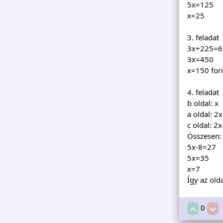
5x=125
x=25
3. feladat
3x+225=6
3x=450
x=150 fori
4. feladat
b oldal: x
a oldal: 2x
c oldal: 2x
Összesen:
5x-8=27
5x=35
x=7
Így az old
0