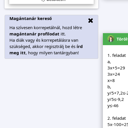
Magántanár kereső
Ha szívesen korrepetálnál, hozd létre
magántanár profilodat
itt.
Töröl
Ha diák vagy és korrepetálásra van
szükséged, akkor regisztrálj be és
írd
meg itt
, hogy milyen tantárgyban!
1. feladat
a,
3x+5=29
3x=24
x=8
b,
y/5+7,2≤-
y/5≤-9,2
y≤-46
2. feladat
5x-100=2