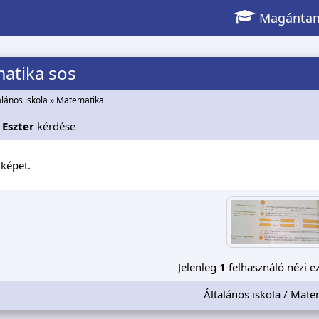
Magántan
atika sos
alános iskola
»
Matematika
 Eszter
kérdése
képet.
Jelenleg
1
felhasználó nézi ez
Általános iskola / Mate