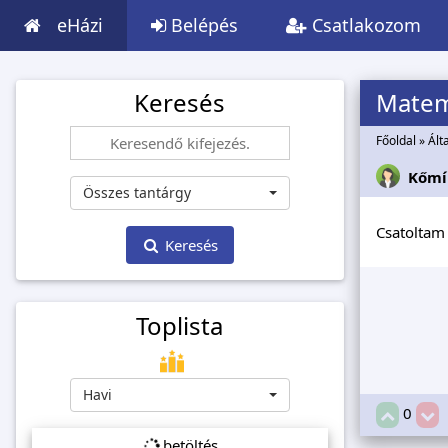
eHázi
Belépés
Csatlakozom
Keresés
Matem
Főoldal
»
Ált
Kőmí
Összes tantárgy
Csatoltam 
Keresés
Toplista
Havi
0
betöltés...