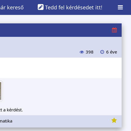
ár kereső
Tedd fel kérdésedet itt!
398
6 éve
t a kérdést.
matika