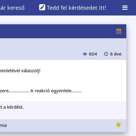
ár kereső
Tedd fel kérdésedet itt!
604
6 éve
enletével válaszolj!
................. A reakció egyenlete........
t a kérdést.
émia