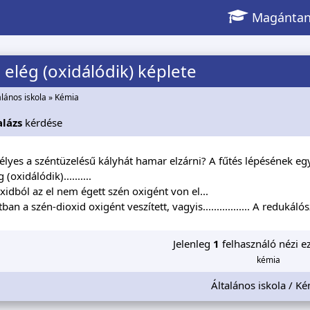
Magántan
 elég (oxidálódik) képlete
alános iskola
»
Kémia
alázs
kérdése
élyes a széntüzelésű kályhát hamar elzárni? A fűtés lépésének egy
(oxidálódik)..........
xidból az el nem égett szén oxigént von el...
an a szén-dioxid oxigént veszített, vagyis................. A redukálószere
Jelenleg
1
felhasználó nézi ez
kémia
Általános iskola / K