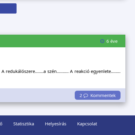
6 éve
 redukálószere.......a szén.......... A reakció egyenlete........
2
Kommentek
ő
Statisztika
Helyesírás
Kapcsolat