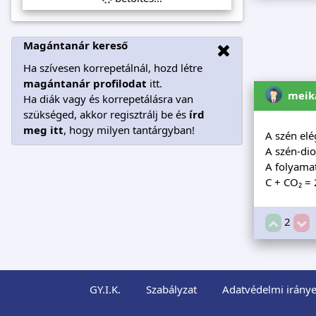
Magántanár kereső
Ha szívesen korrepetálnál, hozd létre
magántanár profilodat
itt.
meik
Ha diák vagy és korrepetálásra van
szükséged, akkor regisztrálj be és
írd
meg itt
, hogy milyen tantárgyban!
A szén elég
A szén-dio
A folyamatb
C + CO₂ =
2
GY.I.K.
Szabályzat
Adatvédelmi iránye