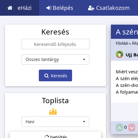
eHázi
Belépés
Csatlakozom
Keresés
A szén
Főoldal
»
Ált
Ujj B
Összes tantárgy
Miért vesz
Keresés
A szén elég 
A szén-dio
A folyamatb
Toplista
Havi
0
betöltés...