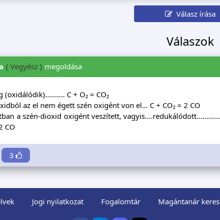
Válasz írása
Válaszok
a
{ Vegyész }
megoldása
 (oxidálódik).......... C + O₂ = CO₂
xidból az el nem égett szén oxigént von el... C + CO₂ = 2 CO
an a szén-dioxid oxigént veszített, vagyis....redukálódott............ A
 2 CO
3
lvek
Jogi nyilatkozat
Fogalomtár
Magántanár keres