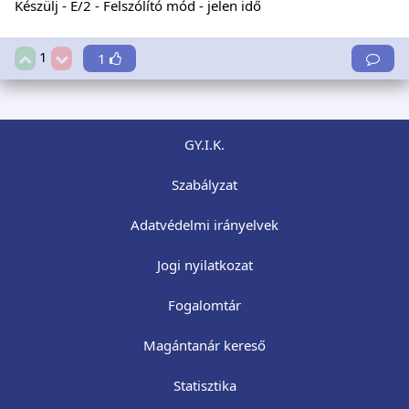
Készülj - E/2 - Felszólító mód - jelen idő
1
1
GY.I.K.
Szabályzat
Adatvédelmi irányelvek
Jogi nyilatkozat
Fogalomtár
Magántanár kereső
Statisztika