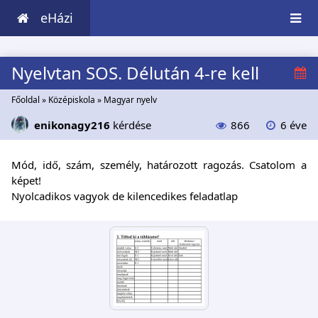
eHázi
Nyelvtan SOS. Délután 4-re kell
Főoldal
»
Középiskola
»
Magyar nyelv
enikonagy216
kérdése
866
6 éve
Mód, idő, szám, személy, határozott ragozás. Csatolom a
képet!
Nyolcadikos vagyok de kilencedikes feladatlap