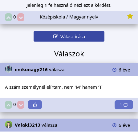
Jelenleg
1
felhasználó nézi ezt a kérdést.
Középiskola / Magyar nyelv
0
Válasz írása
Válaszok
enikonagy216
válasza
6 éve
A szám személynél elírtam, nem ‘M’ hanem ‘T’
0
1
Valaki3213
válasza
6 éve