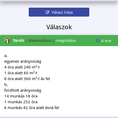
Válasz írása
Válaszok
Törölt
{ Matematikus }
megoldása
6 éve
a,
egyenes arányosság
4 óra alatt 240 m²-t
1 óra alatt 60 m²-t
6 óra alatt 360 m²-t ás fel
b,
fordított arányosság
14 munkás 18 óra
1 munkás 252 óra
6 munkás 42 óra alatt ásná fel