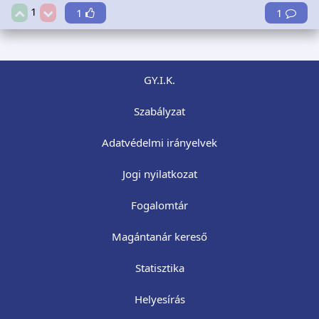
1
1
1
GY.I.K.
Szabályzat
Adatvédelmi irányelvek
Jogi nyilatkozat
Fogalomtár
Magántanár kereső
Statisztika
Helyesírás