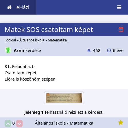
eHázi
Matek SOS csatoltam képet
Főoldal
»
Általános iskola
»
Matematika
Arnii
kérdése
468
6 éve
81. Feladat a, b
Csatoltam képet
Előre is köszönöm szépen.
Jelenleg
1
felhasználó nézi ezt a kérdést.
Általános iskola / Matematika
0