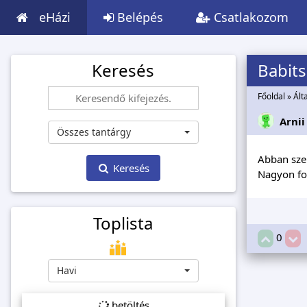
eHázi
Belépés
Csatlakozom
Keresés
Babits
Főoldal
»
Ált
Arnii
Összes tantárgy
Abban szer
Keresés
Nagyon fo
Toplista
0
Havi
betöltés...