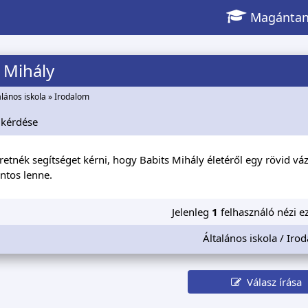
Magántan
 Mihály
alános iskola
»
Irodalom
kérdése
etnék segítséget kérni, hogy Babits Mihály életéről egy rövid vázl
ntos lenne.
Jelenleg
1
felhasználó nézi ez
Általános iskola / Iro
Válasz írása