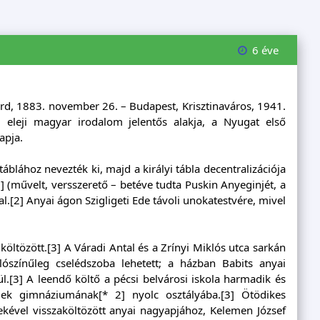
6 éve
zárd, 1883. november 26. – Budapest, Krisztinaváros, 1941.
d eleji magyar irodalom jelentős alakja, a Nyugat első
apja.
táblához nevezték ki, majd a királyi tábla decentralizációja
 (művelt, versszerető – betéve tudta Puskin Anyeginjét, a
.[2] Anyai ágon Szigligeti Ede távoli unokatestvére, mivel
költözött.[3] A Váradi Antal és a Zrínyi Miklós utca sarkán
lószínűleg cselédszoba lehetett; a házban Babits anyai
.[3] A leendő költő a pécsi belvárosi iskola harmadik és
iek gimnáziumának[* 2] nyolc osztályába.[3] Ötödikes
kével visszaköltözött anyai nagyapjához, Kelemen József