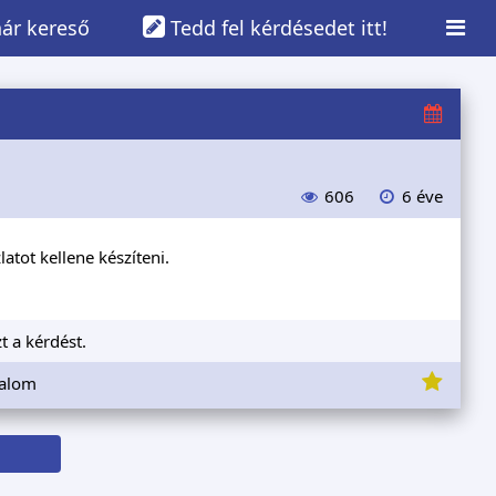
ár kereső
Tedd fel kérdésedet itt!
606
6 éve
atot kellene készíteni.
t a kérdést.
dalom