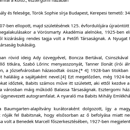
ály és felesége, Török Sophie sírja Budapest, Kerepesi temető: 3
07-ben ellopott, majd születésének 125. évfordulójára újraöntött
egalakulásakor a Vörösmarty Akadémia alelnöke, 1925-ben eln
tól kizárásáig rendes tagja volt a Petőfi Társaságnak. A Nyuga
társaság bukásáig.
an rövid ideig Ady özvegyével, Boncza Bertával, Csinszkával t
élő titkára, Szabó Lőrinc menyasszonyát, Tanner Ilonát (írói á
n, a Józsefvárosban házasodtak össze.[* 4] 1928-ban titokban 
kit haláláig a sajátjaként nevel.[4] Ezt megelőzően, még 1924-
okat időztek, Babits számos műve itt született, aki ettől kezdve a
t a városban máig működő Balassa Társaságnak. Esztergomi házáb
az úgynevezett autogramfalat. A nyaraló ma Babits Mihály Emlékh
a Baumgarten-alapítvány kurátoraként dolgozott, így a magy
nt róják fel Babitsnak, hogy elsősorban az ő befolyása miatt n
a volt a Benedek Marcell főszerkesztésében, 1927-ben megjelent 