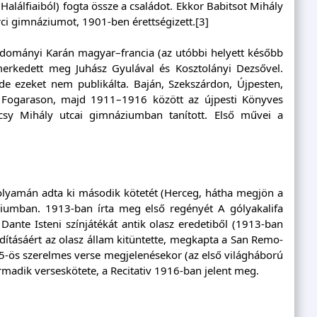
Halálfiaiból) fogta össze a családot. Ekkor Babitsot Mihály
rci gimnáziumot, 1901-ben érettségizett.[3]
dományi Karán magyar–francia (az utóbbi helyett később
ismerkedett meg Juhász Gyulával és Kosztolányi Dezsővel.
 de ezeket nem publikálta. Baján, Szekszárdon, Újpesten,
 Fogarason, majd 1911–1916 között az újpesti Könyves
csy Mihály utcai gimnáziumban tanított. Első művei a
folyamán adta ki második kötetét (Herceg, hátha megjön a
ziumban. 1913-ban írta meg első regényét A gólyakalifa
Dante Isteni színjátékát antik olasz eredetiből (1913-ban
ításáért az olasz állam kitüntette, megkapta a San Remo-
15-ös szerelmes verse megjelenésekor (az első világháború
armadik verseskötete, a Recitativ 1916-ban jelent meg.