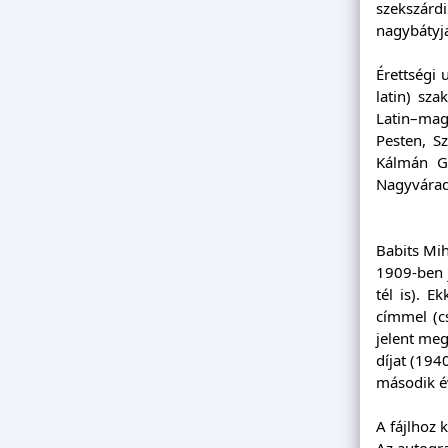
szekszárdi
nagybátyja
Érettségi
latin) sza
Latin–mag
Pesten, S
Kálmán Gi
Nagyvárad
Babits Mih
1909-ben 
tél is). 
címmel (cs
jelent meg
díjat (194
második év
A fájlhoz 
Az autogra