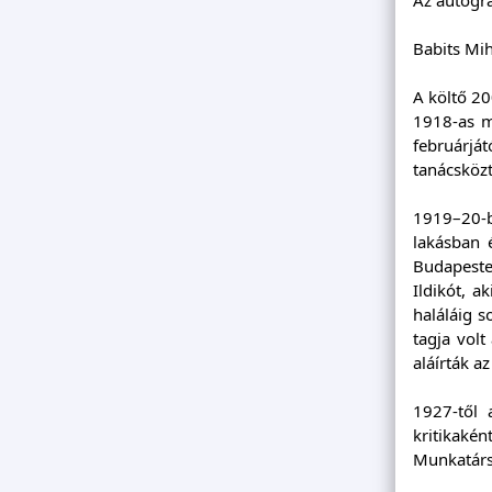
Babits Mih
A költő 20
1918-as m
februárjá
tanácsköz
1919–20-b
lakásban 
Budapeste
Ildikót, a
haláláig s
tagja vol
aláírták 
1927-től 
kritikaké
Munkatárs