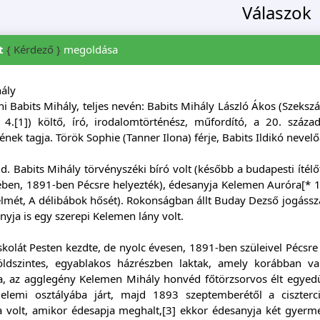
Válaszok
t
{ Kérdező }
megoldása
hály
ni Babits Mihály, teljes nevén: Babits Mihály László Ákos (Szeks
 4.[1]) költő, író, irodalomtörténész, műfordító, a 20. száza
ek tagja. Török Sophie (Tanner Ilona) férje, Babits Ildikó nevelő
id. Babits Mihály törvényszéki bíró volt (később a budapesti ítélő
ben, 1891-ben Pécsre helyezték), édesanyja Kelemen Auróra[* 1]
elmét, A délibábok hősét). Rokonságban állt Buday Dezső jogásszal
nyja is egy szerepi Kelemen lány volt.
skolát Pesten kezdte, de nyolc évesen, 1891-ben szüleivel Pécsre 
földszintes, egyablakos házrészben laktak, amely korábban va
, az agglegény Kelemen Mihály honvéd főtörzs­orvos élt egyedül
elemi osztályába járt, majd 1893 szeptemberétől a ciszterc
a volt, amikor édesapja meghalt,[3] ekkor édesanyja két gyerme