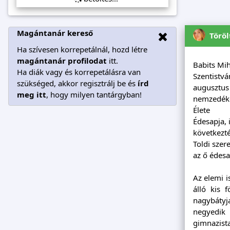
Magántanár kereső
Töröl
Ha szívesen korrepetálnál, hozd létre
magántanár profilodat
itt.
Babits Mi
Ha diák vagy és korrepetálásra van
Szentistvá
szükséged, akkor regisztrálj be és
írd
augusztus
meg itt
, hogy milyen tantárgyban!
nemzedékén
Élete
Édesapja, 
következté
Toldi szer
az ő édesa
Az elemi i
álló kis 
nagybátyja
negyedik 
gimnazist