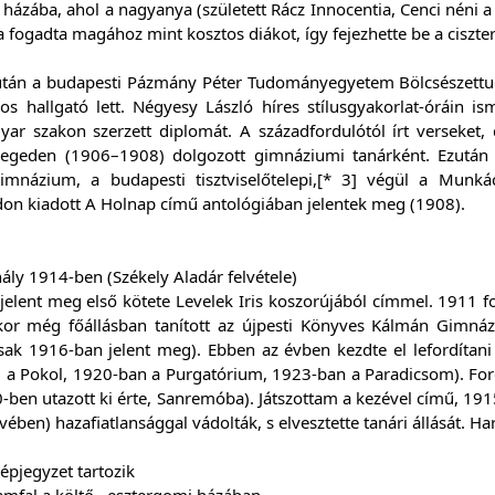
 házába, ahol a nagyanya (született Rácz Innocentia, Cenci néni a 
 fogadta magához mint kosztos diákot, így fejezhette be a ciszte
 után a budapesti Pázmány Péter Tudományegyetem Bölcsészettu
kos hallgató lett. Négyesy László híres stílusgyakorlat-óráin 
yar szakon szerzett diplomát. A századfordulótól írt verseket,
zegeden (1906–1908) dolgozott gimnáziumi tanárként. Ezután
mnázium, a budapesti tisztviselőtelepi,[* 3] végül a Munká
on kiadott A Holnap című antológiában jelentek meg (1908).
ály 1914-ben (Székely Aladár felvétele)
jelent meg első kötete Levelek Iris koszorújából címmel. 1911 
Ekkor még főállásban tanított az újpesti Könyves Kálmán Gimná
ak 1916-ban jelent meg). Ebben az évben kezdte el lefordítani 
 a Pokol, 1920-ban a Purgatórium, 1923-ban a Paradicsom). Ford
0-ben utazott ki érte, Sanremóba). Játszottam a kezével című, 19
ében) hazafiatlansággal vádolták, s elvesztette tanári állását. H
képjegyzet tartozik
mfal a költő., esztergomi házában