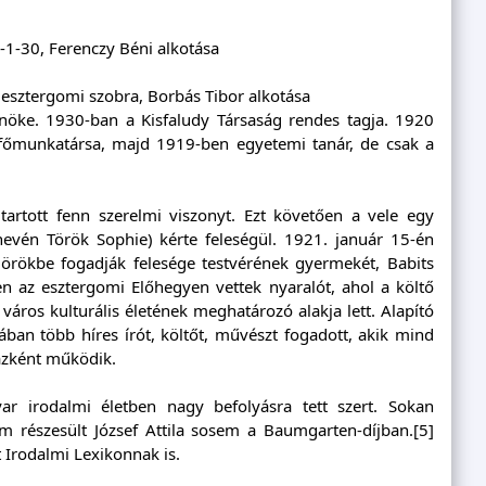
4-1-30, Ferenczy Béni alkotása
 esztergomi szobra, Borbás Tibor alkotása
öke. 1930-ban a Kisfaludy Társaság rendes tagja. 1920
t főmunkatársa, majd 1919-ben egyetemi tanár, de csak a
artott fenn szerelmi viszonyt. Ezt követően a vele egy
lnevén Török Sophie) kérte feleségül. 1921. január 15-én
örökbe fogadják felesége testvérének gyermekét, Babits
ben az esztergomi Előhegyen vettek nyaralót, ahol a költő
 város kulturális életének meghatározó alakja lett. Alapító
an több híres írót, költőt, művészt fogadott, akik mind
ázként működik.
ar irodalmi életben nagy befolyásra tett szert. Sokan
em részesült József Attila sosem a Baumgarten-díjban.[5]
Irodalmi Lexikonnak is.