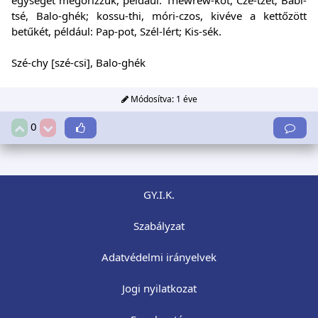
egységét megőrizzük, például: Thewrew-köt, Cze-tzet; Babi-
tsé, Balo-ghék; kossu-thi, móri-czos, kivéve a kettőzött
betűkét, például: Pap-pot, Szél-lért; Kis-sék.
Szé-chy [szé-csi], Balo-ghék
Módosítva:
1 éve
0
GY.I.K.
Szabályzat
Adatvédelmi irányelvek
Jogi nyilatkozat