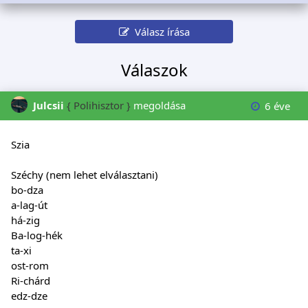
Válasz írása
Válaszok
Julcsii
{ Polihisztor }
megoldása
6 éve
Szia
Széchy (nem lehet elválasztani)
bo-dza
a-lag-út
há-zig
Ba-log-hék
ta-xi
ost-rom
Ri-chárd
edz-dze