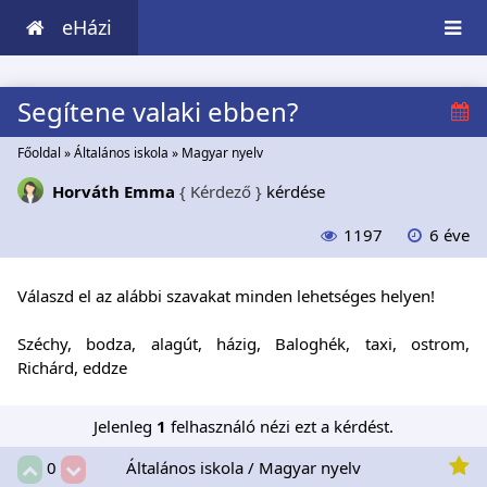
eHázi
Segítene valaki ebben?
Főoldal
»
Általános iskola
»
Magyar nyelv
Horváth Emma
{ Kérdező }
kérdése
1197
6 éve
Válaszd el az alábbi szavakat minden lehetséges helyen!
Széchy, bodza, alagút, házig, Baloghék, taxi, ostrom,
Richárd, eddze
Jelenleg
1
felhasználó nézi ezt a kérdést.
Általános iskola / Magyar nyelv
0