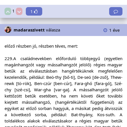
1
1
madaraszivett
válasza
1 éve
előző részben jó, részben téves, mert:
229.A családnevekben előforduló többjegyű (egyetlen
magánhangzót vagy mássalhangzót jelölő) régies magyar
betűk az elválasztásban hangértéküknek megfelelően
kezelendők, például: Beö-thy [bő-ti], De-seö [de-zső], Thew-
rewk [tö-rök], Ben-czúr [ben-cúr], Fara-ghó [fara-gó], Szé-
chy [szé-csi], War-gha [var-ga]. A mássalhangzót jelölő
kettőzött betűk esetében, ha nem követi őket további
kiejtett mássalhangzó, (hangértéküktől függetlenül) az
egyiket az előző sorban hagyjuk, a másikat pedig átvisszük
a következő sorba, például: Bat-thyány, Kos-suth. A
toldalékos alakok elválasztásakor a régies magyar betűk