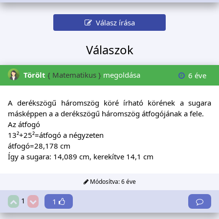
Válasz írása
Válaszok
Törölt
{ Matematikus }
megoldása
6 éve
A derékszögű háromszög köré írható körének a sugara
másképpen a a derékszögű háromszög átfogójának a fele.
Az átfogó
13²+25²=átfogó a négyzeten
átfogó=28,178 cm
Így a sugara: 14,089 cm, kerekítve 14,1 cm
Módosítva:
6 éve
1
1