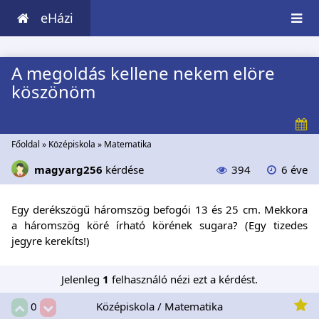
eHázi
A megoldás kellene nekem elöre
köszönöm
Főoldal
»
Középiskola
»
Matematika
magyarg256
kérdése
394
6 éve
Egy derékszögű háromszög befogói 13 és 25 cm. Mekkora
a háromszög köré írható körének sugara? (Egy tizedes
jegyre kerekíts!)
Jelenleg
1
felhasználó nézi ezt a kérdést.
Középiskola / Matematika
0