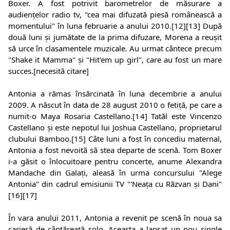
Boxer. A fost potrivit barometrelor de măsurare a
audiențelor radio tv, "cea mai difuzată piesă românească a
momentului" în luna februarie a anului 2010.[12][13] După
două luni și jumătate de la prima difuzare, Morena a reușit
să urce în clasamentele muzicale. Au urmat cântece precum
"Shake it Mamma" și "Hit'em up girl", care au fost un mare
succes.[necesită citare]
Antonia a rămas însărcinată în luna decembrie a anului
2009. A născut în data de 28 august 2010 o fetiță, pe care a
numit-o Maya Rosaria Castellano.[14] Tatăl este Vincenzo
Castellano și este nepotul lui Joshua Castellano, proprietarul
clubului Bamboo.[15] Câte luni a fost în concediu maternal,
Antonia a fost nevoită să stea departe de scenă. Tom Boxer
i-a găsit o înlocuitoare pentru concerte, anume Alexandra
Mandache din Galați, aleasă în urma concursului "Alege
Antonia" din cadrul emisiunii TV "'Neața cu Răzvan și Dani"
[16][17]
În vara anului 2011, Antonia a revenit pe scenă în noua sa
carieră de cântăreață solo. Aceasta a lansat un nou single