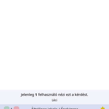
Jelenleg
1
felhasználó nézi ezt a kérdést.
Léci
Általános iskola / Ének/zene
1