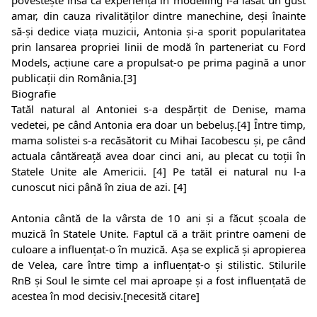
amar, din cauza rivalităților dintre manechine, deși înainte
să-și dedice viața muzicii, Antonia și-a sporit popularitatea
prin lansarea propriei linii de modă în parteneriat cu Ford
Models, acțiune care a propulsat-o pe prima pagină a unor
publicații din România.[3]
Biografie
Tatăl natural al Antoniei s-a despărțit de Denise, mama
vedetei, pe când Antonia era doar un bebeluș.[4] Între timp,
mama solistei s-a recăsătorit cu Mihai Iacobescu și, pe când
actuala cântăreață avea doar cinci ani, au plecat cu toții în
Statele Unite ale Americii. [4] Pe tatăl ei natural nu l-a
cunoscut nici până în ziua de azi. [4]
Antonia cântă de la vârsta de 10 ani și a făcut școala de
muzică în Statele Unite. Faptul că a trăit printre oameni de
culoare a influențat-o în muzică. Așa se explică și apropierea
de Velea, care între timp a influențat-o și stilistic. Stilurile
RnB și Soul le simte cel mai aproape și a fost influențată de
acestea în mod decisiv.[necesită citare]