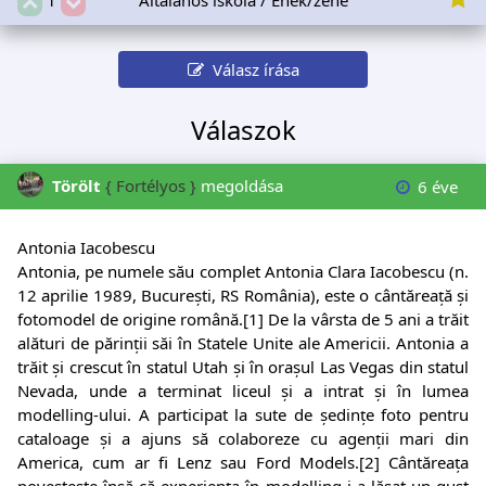
Válasz írása
Válaszok
Törölt
{ Fortélyos }
megoldása
6 éve
Antonia Iacobescu
Antonia, pe numele său complet Antonia Clara Iacobescu (n.
12 aprilie 1989, București, RS România), este o cântăreață și
fotomodel de origine română.[1] De la vârsta de 5 ani a trăit
alături de părinții săi în Statele Unite ale Americii. Antonia a
trăit și crescut în statul Utah și în orașul Las Vegas din statul
Nevada, unde a terminat liceul și a intrat și în lumea
modelling-ului. A participat la sute de ședințe foto pentru
cataloage și a ajuns să colaboreze cu agenții mari din
America, cum ar fi Lenz sau Ford Models.[2] Cântăreața
povestește însă că experiența în modelling i-a lăsat un gust