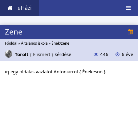
eHázi
Zene
Főoldal
»
Általános iskola
»
Ének/zene
Törölt
{ Elismert }
kérdése
446
6 éve
irj egy oldalas vazlatot Antoniarrol { Énekesnö }