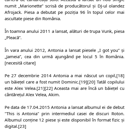
numit „Marionette” scrisă de producătorul și DJ-ul olandez
Afrojack. Piesa a debutat pe poziția 96 în topul celor mai
ascultate piese din România.
În toamna anului 2011 a lansat, alături de trupa Vunk, piesa
„Pleacă”.
În vara anului 2012, Antonia a lansat piesele „I got you” și
„Jameia”, cea din urmă ajungând pe locul 5 în România.
[necesită citare]
Pe 27 decembrie 2014 Antonia a mai născut un copil,[18]
un băiețel care a fost numit Dominic.[19][20] Tatăl copilului
este Alex Velea.[21][22] Aceasta mai are încă un băiețel cu
cântărețul Alex Velea, Akim.
Pe data de 17.04.2015 Antonia a lansat albumul ei de debut
"This is Antonia" prin intermediul casei de discuri Roton.
Albumul conține 12 piese și este disponibil în format fizic și
digital.[23]