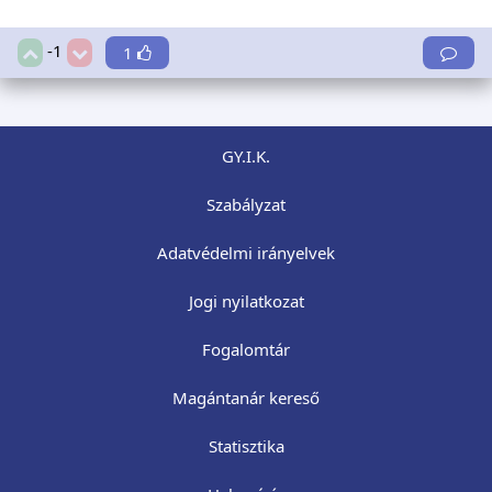
-1
1
GY.I.K.
Szabályzat
Adatvédelmi irányelvek
Jogi nyilatkozat
Fogalomtár
Magántanár kereső
Statisztika