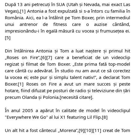
După 13 ani petrecuți în SUA (Utah și Nevada, mai exact Las
Vegas),[1] Antonia a fost expulzată si s-a întors cu familia în
România. Aici, ea l-a întâlnit pe Tom Boxer, prin intermediul
unui antrenor de fitness care o auzise cântând,
impresionându-i în egală măsură cu vocea și frumusețea ei.
[5]
Din întâlnirea Antonia și Tom a luat naștere și primul hit
„Roses on Fire”,[6][7] care a beneficiat de un videoclip
regizat și filmat de Tom Boxer. „Este prima fată top-model
care cântă cu adevărat. În studio nu am avut ce să corectez
la vocea ei; este pur și simplu talent nativ!”, a declarat Tom
Boxer.[1] Roses on Fire a avut un mare succes și peste
hotare, fiind difuzat pe posturi de radio și televiziune din țări
precum Olanda și Polonia.[necesită citare].
În anul 2005 a apărut în calitate de model în videoclipul
"Everywhere We Go" al lui X1 featuring Lil Flip.[8]
Un alt hit a fost cântecul „Morena”,[9][10][11] creat de Tom