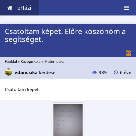
eHázi
Csatoltam képet. Előre köszönöm a
segítséget.
Főoldal
»
Középiskola
»
Matematika
vdancsika
kérdése
339
6 éve
Csatoltam képet.