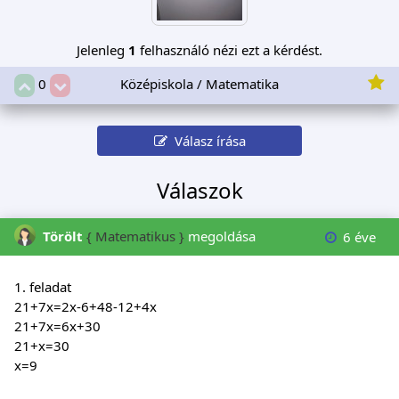
Jelenleg
1
felhasználó nézi ezt a kérdést.
Középiskola / Matematika
0
Válasz írása
Válaszok
Törölt
{ Matematikus }
megoldása
6 éve
1. feladat
21+7x=2x-6+48-12+4x
21+7x=6x+30
21+x=30
x=9