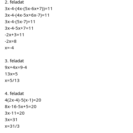
2. feladat
3x-4-(4x-(5x-6x+7))=11
3x-4-(4x-5x+6x-7)=11
3x-4-(5x-7)=11
3x-4-5x+7=11
-2x+3=11
-2x=8
x=-4
3. feladat
9x+4x=9-4
13x=5
x=5/13
4. feladat
4(2x-4)-5(x-1)=20
8x-16-5x+5=20
3x-11=20
3x=31
x=31/3