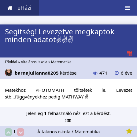
eHázi
Segítség! Levezetve megkaptok
minden adatot✌✌✌
Főoldal
»
Általános iskola
»
Matematika
barnajulianna0205
kérdése
471
6 éve
Matekhoz PHOTOMATH töltsétek le. Levezet
stb...függvényekhez pedig MATHWAY ✌
Jelenleg
1
felhasználó nézi ezt a kérdést.
❗❗❗❗❗
Általános iskola / Matematika
1