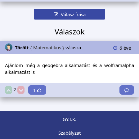
Válasz írása
Válaszok
Törölt
{ Matematikus }
válasza
6 éve
Ajánlom még a geogebra alkalmazást és a wolframalpha
alkalmazást is
2
1
GY.I.K.
Szabályzat