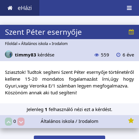
eHázi
Szent Péter esernyője
Főoldal
»
Általános iskola
»
Irodalom
timmy83
kérdése
559
6 éve
Sziasztok! Tudtok segíteni Szent Péter esernyője történetéről
kellene 15-20 mondatos fogalamazást írni,úgy hogy
Gyuri,vagy Veronka E/1 számban legyen megfogalmazva.
Köszönöm annak aki tud segíteni!
Jelenleg
1
felhasználó nézi ezt a kérdést.
Általános iskola / Irodalom
0