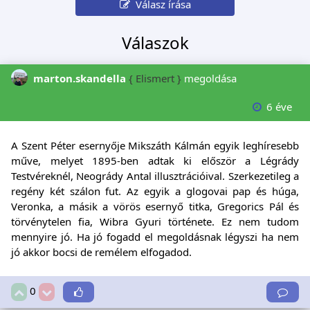
Válasz írása
Válaszok
marton.skandella
{ Elismert }
megoldása
6 éve
A Szent Péter esernyője Mikszáth Kálmán egyik leghíresebb
műve, melyet 1895-ben adtak ki először a Légrády
Testvéreknél, Neogrády Antal illusztrációival. Szerkezetileg a
regény két szálon fut. Az egyik a glogovai pap és húga,
Veronka, a másik a vörös esernyő titka, Gregorics Pál és
törvénytelen fia, Wibra Gyuri története. Ez nem tudom
mennyire jó. Ha jó fogadd el megoldásnak légyszi ha nem
jó akkor bocsi de remélem elfogadod.
0