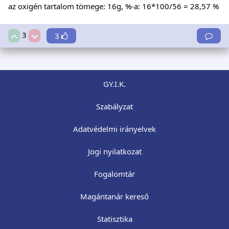
az oxigén tartalom tömege: 16g, %-a: 16*100/56 = 28,57 %
3
3
GY.I.K.
Szabályzat
Adatvédelmi irányelvek
Jogi nyilatkozat
Fogalomtár
Magántanár kereső
Statisztika