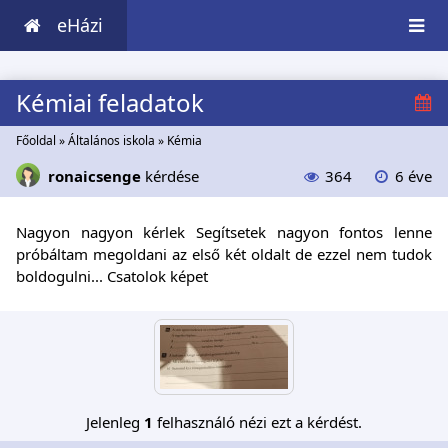
eHázi
Kémiai feladatok
Főoldal
»
Általános iskola
»
Kémia
ronaicsenge
kérdése
364
6 éve
Nagyon nagyon kérlek Segítsetek nagyon fontos lenne
próbáltam megoldani az első két oldalt de ezzel nem tudok
boldogulni... Csatolok képet
Jelenleg
1
felhasználó nézi ezt a kérdést.