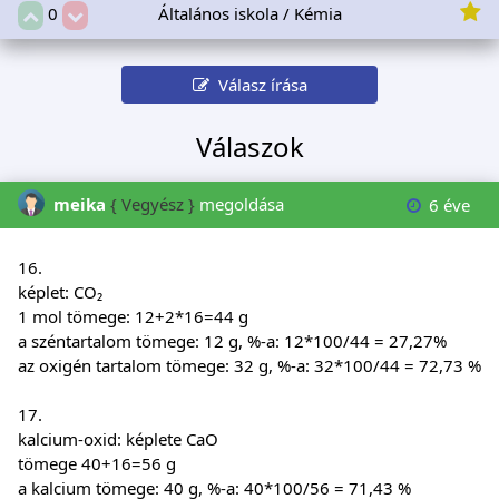
Általános iskola / Kémia
0
Válasz írása
Válaszok
meika
{ Vegyész }
megoldása
6 éve
16.
képlet: CO₂
1 mol tömege: 12+2*16=44 g
a széntartalom tömege: 12 g, %-a: 12*100/44 = 27,27%
az oxigén tartalom tömege: 32 g, %-a: 32*100/44 = 72,73 %
17.
kalcium-oxid: képlete CaO
tömege 40+16=56 g
a kalcium tömege: 40 g, %-a: 40*100/56 = 71,43 %