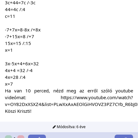
3c+44=7c /-3c
44=4c /:4
c=11
-7+7x=8-8x /+8x
-7+15x=8 /+7
15x=15 /:15
x=1
3x-5x+4+6x=32
4x+4 =32 /-4
4x=28 /:4
x=7
Ha van 10 perced, nézd meg az erről szóló youtube
videómat:
https://www.youtube.com/watch?
v=OY82DxXSXZ4&list=PLwXxAxAEOlGiHVOVZ3PZ7CYb_R6bJ0
Köszi Kriszti!
Módosítva:
6 éve