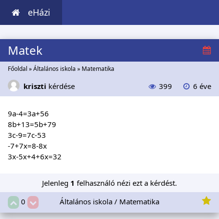
eHázi
Matek
Főoldal
»
Általános iskola
»
Matematika
kriszti
kérdése
399
6 éve
9a-4=3a+56
8b+13=5b+79
3c-9=7c-53
-7+7x=8-8x
3x-5x+4+6x=32
Jelenleg
1
felhasználó nézi ezt a kérdést.
Általános iskola / Matematika
0