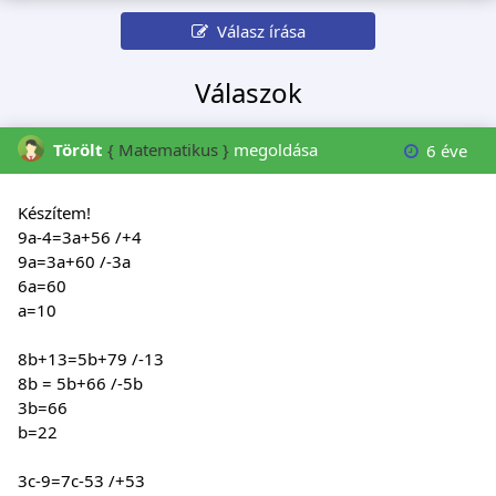
Válasz írása
Válaszok
Törölt
{ Matematikus }
megoldása
6 éve
Készítem!
9a-4=3a+56 /+4
9a=3a+60 /-3a
6a=60
a=10
8b+13=5b+79 /-13
8b = 5b+66 /-5b
3b=66
b=22
3c-9=7c-53 /+53