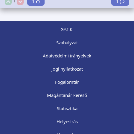
1
1
1
GY.I.K.
Szabályzat
Adatvédelmi irányelvek
Jogi nyilatkozat
Fogalomtár
Magántanár kereső
Statisztika
Helyesírás