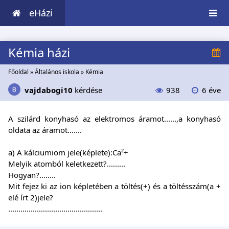
eHázi
Kémia házi
Főoldal
»
Általános iskola
»
Kémia
vajdabogi10
kérdése
938
6 éve
A szilárd konyhasó az elektromos áramot......,a konyhasó
oldata az áramot.......
a) A kálciumiom jele(képlete):Ca²+
Melyik atomból keletkezett?.........
Hogyan?........
Mit fejez ki az ion képletében a töltés(+) és a töltésszám(a +
elé írt 2)jele?
..............................................