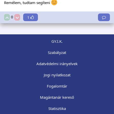
Remélem, tudtam segíteni
0
1
GY.I.K.
Szabályzat
Adatvédelmi irányelvek
Jogi nyilatkozat
Fogalomtár
Magántanár kereső
Statisztika