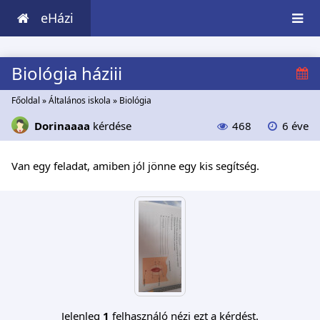
eHázi
Biológia háziii
Főoldal
»
Általános iskola
»
Biológia
Dorinaaaa
kérdése
468
6 éve
Van egy feladat, amiben jól jönne egy kis segítség.
Jelenleg
1
felhasználó nézi ezt a kérdést.