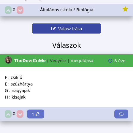
Általános iskola / Biológia
0
Válasz írása
Válaszok
TheDevilInMe
{ Vegyész }
megoldása
6 éve
F : csikló
E : szűzhártya
G : nagyajak
H : kisajak
0
1