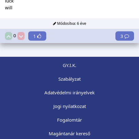
luck
will
Módosítva:
6 éve
0
1
3
GY.I.K.
Szabályzat
Adatvédelmi irányelvek
Jogi nyilatkozat
Fogalomtár
Magántanár kereső