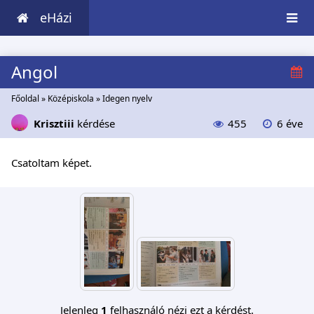
eHázi
Angol
Főoldal
»
Középiskola
»
Idegen nyelv
Krisztiii
kérdése
455
6 éve
Csatoltam képet.
Jelenleg
1
felhasználó nézi ezt a kérdést.