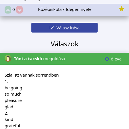
Középiskola / Idegen nyelv
0
Válasz írása
Válaszok
Tóni a tacskó
megoldása
6 éve
Szia! Itt vannak sorrendben
1.
be going
so much
pleasure
glad
2.
kind
grateful