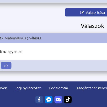
Válasz írása
Válaszok
t
{ Matematikus }
válasza
k az egyenlet
lvek
Jogi nyilatkozat
Fogalomtár
Magántanár keres