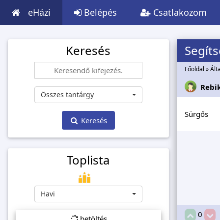
eHázi
Belépés
Csatlakozom
Keresés
Segít
Főoldal
»
Ált
Rebi
Összes tantárgy
Sürgős
Keresés
Toplista
Havi
0
betöltés...