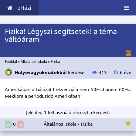
eHázi
Fizika! Légyszi segítsetek! a téma
váltóáram
Főoldal
»
Általános iskola
»
Fizika
Hülyevagyokmatekból
kérdése
413
6 éve
Amerikában a hálózat frekvenciája nem 50Hz,hanem 60Hz.
Mekkora a periódusidő Amerikában?
Jelenleg
1
felhasználó nézi ezt a kérdést.
Általános iskola / Fizika
0