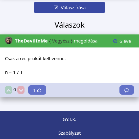
Válasz írása
Válaszok
TheDevilInMe
{ Vegyész }
megoldása
6 éve
Csak a reciprokát kell venni..
n = 1 / T
0
1
GY.I.K.
Szabályzat