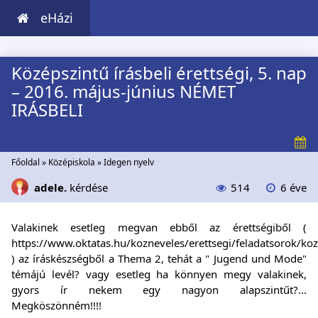
eHázi
Középszintű írásbeli érettségi, 5. nap
– 2016. május-június NÉMET
IRÁSBELI
Főoldal
»
Középiskola
»
Idegen nyelv
adele.
kérdése
514
6 éve
Valakinek esetleg megvan ebből az érettségiből (
https://www.oktatas.hu/kozneveles/erettsegi/feladatsorok/k
) az íráskészségből a Thema 2, tehát a " Jugend und Mode"
témájú levél? vagy esetleg ha könnyen megy valakinek,
gyors ír nekem egy nagyon alapszintűt?...
Megköszönném!!!!