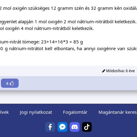
2 mol oxigén szükséges 12 gramm szén és 32 gramm kén oxidál
egyenlet alapján 1 mol oxigén 2 mol nátrium-nitrátból keletkezik.
l oxigén 4 mol nátrium-nitrátból keletkezik.
rium-nitrát tömege: 23+14+16*3 = 85 g
0 g nátrium-nitrátot kell elbontani, ha annyi oxigénre van s
Módosítva:
6 éve
4
lvek
Jogi nyilatkozat
Fogalomtár
Magántanár keres