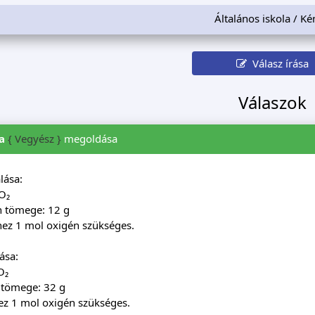
Általános iskola / K
Válasz írása
Válaszok
a
{ Vegyész }
megoldása
lása:
O₂
n tömege: 12 g
hez 1 mol oxigén szükséges.
ása:
O₂
 tömege: 32 g
ez 1 mol oxigén szükséges.