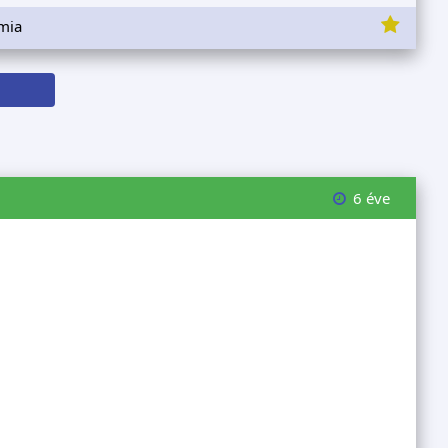
émia
6 éve