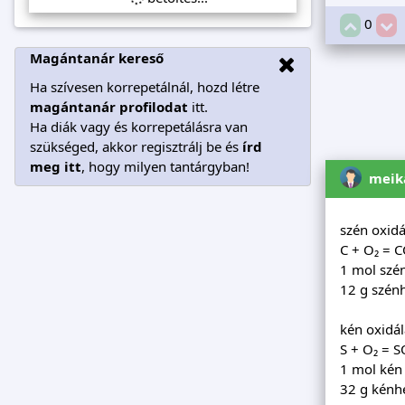
0
Magántanár kereső
Ha szívesen korrepetálnál, hozd létre
magántanár profilodat
itt.
Ha diák vagy és korrepetálásra van
szükséged, akkor regisztrálj be és
írd
meg itt
, hogy milyen tantárgyban!
meik
szén oxidá
C + O₂ = C
1 mol szé
12 g szén
kén oxidál
S + O₂ = S
1 mol kén
32 g kénh