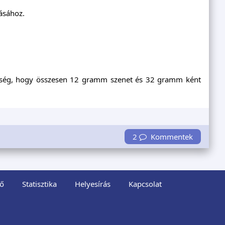
ásához.
zükség, hogy összesen 12 gramm szenet és 32 gramm ként
2
Kommentek
ő
Statisztika
Helyesírás
Kapcsolat