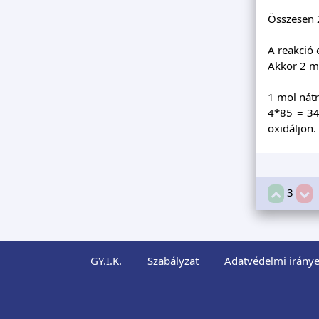
Összesen 
A reakció 
Akkor 2 mo
1 mol nát
4*85 = 34
oxidáljon.
3
GY.I.K.
Szabályzat
Adatvédelmi iránye