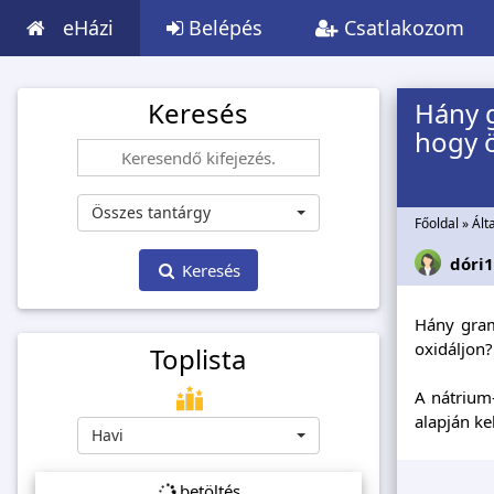
eHázi
Belépés
Csatlakozom
Keresés
Hány g
hogy 
Összes tantárgy
Főoldal
»
Ált
dóri
Keresés
Hány gram
oxidáljon?
Toplista
A nátrium-
alapján ke
Havi
betöltés...