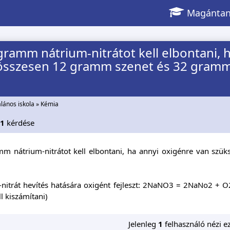
Magántan
ramm nátrium-nitrátot kell elbontani, 
összesen 12 gramm szenet és 32 gramm 
alános iskola
»
Kémia
11
kérdése
m nátrium-nitrátot kell elbontani, ha annyi oxigénre van sz
nitrát hevítés hatására oxigént fejleszt: 2NaNO3 = 2NaNo2 + O2
ll kiszámítani)
Jelenleg
1
felhasználó nézi ez