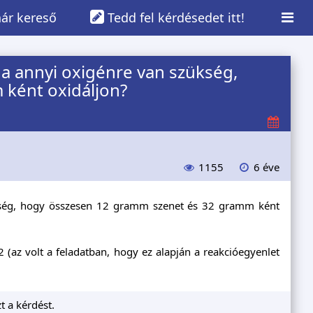
ár kereső
Tedd fel kérdésedet itt!
ha annyi oxigénre van szükség,
ként oxidáljon?
1155
6 éve
ükség, hogy összesen 12 gramm szenet és 32 gramm ként
 (az volt a feladatban, hogy ez alapján a reakcióegyenlet
t a kérdést.