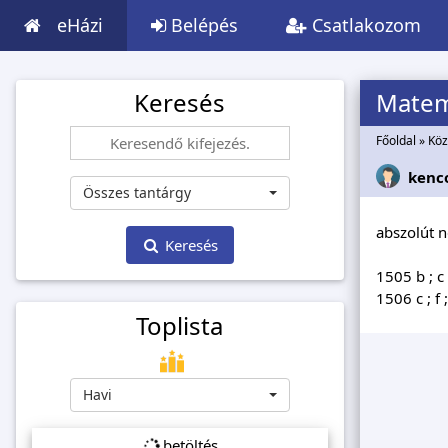
eHázi
Belépés
Csatlakozom
Keresés
Matema
Főoldal
»
Köz
kenc
Összes tantárgy
abszolút 
Keresés
1505 b ; c ;
1506 c ; f ;
Toplista
Havi
betöltés...