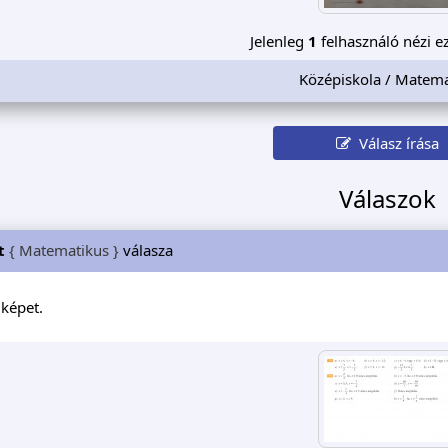
Jelenleg
1
felhasználó nézi ez
Középiskola / Matema
Válasz írása
Válaszok
t
{ Matematikus }
válasza
képet.