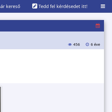
ár kereső
Tedd fel kérdésedet itt!
456
6 éve