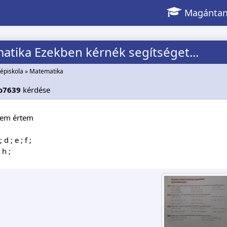
Magántan
tika Ezekben kérnék segítséget...
épiskola
»
Matematika
o7639
kérdése
nem értem
 d ; e ; f ;
 h ;