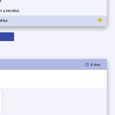
t a kérdést.
tika
6 éve