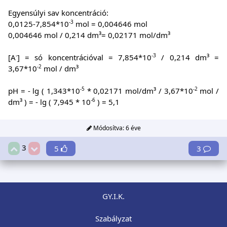
Egyensúlyi sav koncentráció:
-3
0,0125-7,854*10
mol = 0,004646 mol
0,004646 mol / 0,214 dm³= 0,02171 mol/dm³
-
-3
[A
] = só koncentrációval = 7,854*10
/ 0,214 dm³ =
-2
3,67*10
mol / dm³
-5
-2
pH = - lg ( 1,343*10
* 0,02171 mol/dm³ / 3,67*10
mol /
-6
dm³ ) = - lg ( 7,945 * 10
) = 5,1
Módosítva:
6 éve
3
5
3
GY.I.K.
Szabályzat