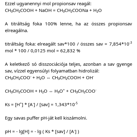
Ezzel ugyanennyi mol propionsav reagál:
CH₃CH₂COOH + NaOH = CH₃CH₂COONa + H₂O
A titráltság foka 100% lenne, ha az összes propionsav
elreagálna.
-3
titráltság foka: elreagált sav*100 / összes sav = 7,854*10
mol * 100 / 0,0125 mol = 62,832 %
A keletkező só disszociációja teljes, azonban a sav gyenge
sav, vízzel egyensúlyi folyamatban hidrolizál:
-
-
CH₃CH₂COO
+ H₂O ⇔ CH₃CH₂COOH + OH
+
-
CH₃CH₂COOH + H₂O ⇔ H₃O
+ CH₃CH₂COO
+
-
-5
Ks = [H
] * [A
] / [sav] = 1,343*10
Egy savas puffer pH-ját kell kiszámolni.
-
pH = - lg[H] = - lg ( Ks * [sav] / [A
] )