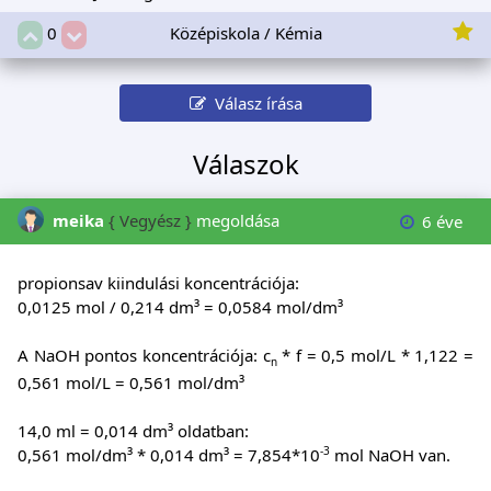
Középiskola / Kémia
0
Válasz írása
Válaszok
meika
{ Vegyész }
megoldása
6 éve
propionsav kiindulási koncentrációja:
0,0125 mol / 0,214 dm³ = 0,0584 mol/dm³
A NaOH pontos koncentrációja: c
* f = 0,5 mol/L * 1,122 =
n
0,561 mol/L = 0,561 mol/dm³
14,0 ml = 0,014 dm³ oldatban:
-3
0,561 mol/dm³ * 0,014 dm³ = 7,854*10
mol NaOH van.