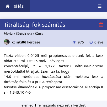
eHázi
Titráltsági fok számítás
Főoldal
»
Középiskola
»
Kémia
kcinti06
kérdése
975
6 éve
Tiszta vízben 0,0125 mól propionsavat oldunk fel, a kész
oldat 200 ml. Ezt 0,5 mol/L névleges
koncentrációjú, f = 1,122 faktorú nátrium-hidroxid
mérőoldattal titráljuk. Számítsa ki, hogy
14,0 ml mérőoldat hozzáadása után mekkora lesz a
titráltság foka és a pH? A térfogatot
tekintse állandónak! A propionsav disszociációs állandója K
s = 1,343.10 ^-5
Jelenleg
1
felhasználó nézi ezt a kérdést.