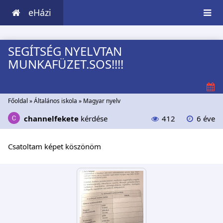
eHázi
SEGÍTSÉG NYELVTAN
MUNKAFÜZET.SOS!!!!
Főoldal
»
Általános iskola
»
Magyar nyelv
channelfekete
kérdése
412
6 éve
Csatoltam képet köszönöm