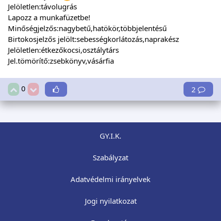
Jelöletlen:távolugrás
Lapozz a munkafüzetbe!
Minőségjelzős:nagybetű,hatökör,többjelentésű
Birtokosjelzős jelölt:sebességkorlátozás,naprakész
Jelöletlen:étkezőkocsi,osztálytárs
Jel.tömörítő:zsebkönyv,vásárfia
0
2
GY.I.K.
Szabályzat
Adatvédelmi irányelvek
Jogi nyilatkozat