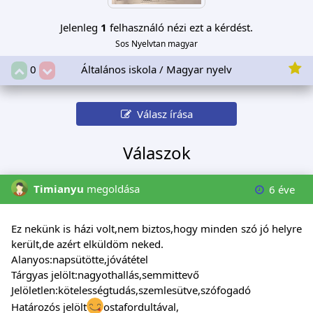
Jelenleg
1
felhasználó nézi ezt a kérdést.
Sos Nyelvtan magyar
Általános iskola / Magyar nyelv
0
Válasz írása
Válaszok
Timianyu
megoldása
6 éve
Ez nekünk is házi volt,nem biztos,hogy minden szó jó helyre
került,de azért elküldöm neked.
Alanyos:napsütötte,jóvátétel
Tárgyas jelölt:nagyothallás,semmittevő
Jelöletlen:kötelességtudás,szemlesütve,szófogadó
Határozós jelölt
ostafordultával,