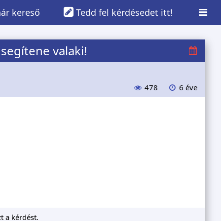
ár kereső
Tedd fel kérdésedet itt!
egítene valaki!
478
6 éve
t a kérdést.