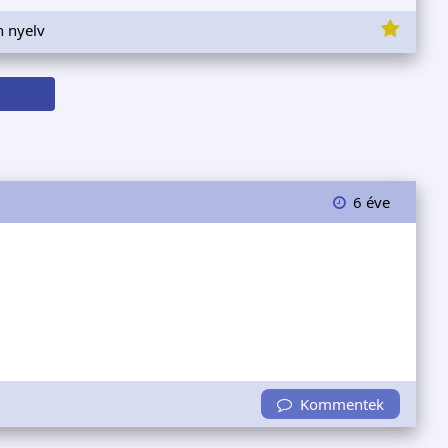
n nyelv
6 éve
Kommentek