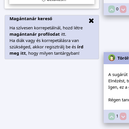
0
Magántanár kereső
Ha szívesen korrepetálnál, hozd létre
magántanár profilodat
itt.
Ha diák vagy és korrepetálásra van
szükséged, akkor regisztrálj be és
írd
meg itt
, hogy milyen tantárgyban!
Töröl
A sugárút
Elnézést, 
Igen, ez a
Régen tan
1