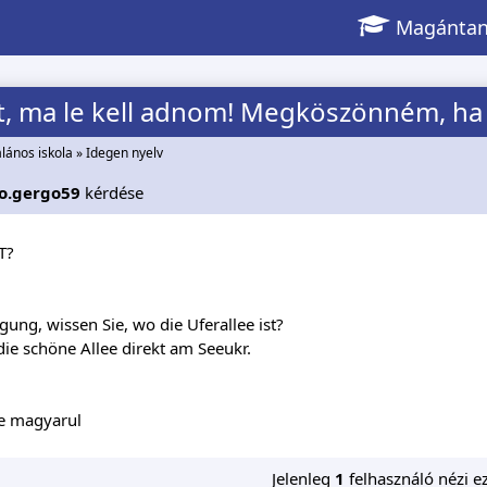
Magántan
 ma le kell adnom! Megköszönném, ha s
alános iskola
»
Idegen nyelv
o.gergo59
kérdése
T?
gung, wissen Sie, wo die Uferallee ist?
t die schöne Allee direkt am Seeukr.
ne magyarul
Jelenleg
1
felhasználó nézi ez