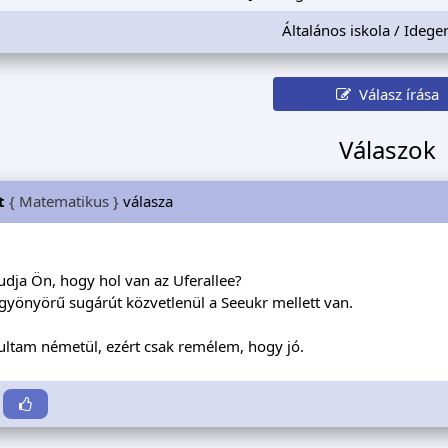
Általános iskola / Idege
Válasz írása
Válaszok
t
{ Matematikus }
válasza
tudja Ön, hogy hol van az Uferallee?
 gyönyörű sugárút közvetlenül a Seeukr mellett van.
ultam németül, ezért csak remélem, hogy jó.