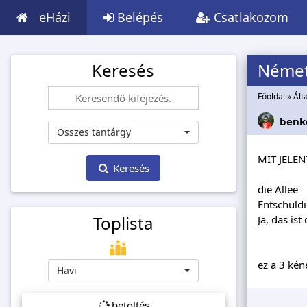
eHázi
Belépés
Csatlakozom
Keresés
Német,
Főoldal
»
Ált
benk
Összes tantárgy
MIT JELEN
Keresés
die Allee
Entschuldi
Toplista
Ja, das is
ez a 3 ké
Havi
betöltés...