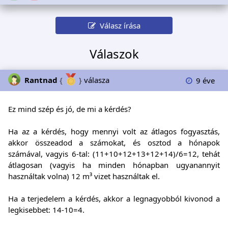
Válasz írása
Válaszok
Rantnad
{
}
válasza
9 éve
Ez mind szép és jó, de mi a kérdés?
Ha az a kérdés, hogy mennyi volt az átlagos fogyasztás,
akkor összeadod a számokat, és osztod a hónapok
számával, vagyis 6-tal: (11+10+12+13+12+14)/6=12, tehát
átlagosan (vagyis ha minden hónapban ugyanannyit
használtak volna) 12 m³ vizet használtak el.
Ha a terjedelem a kérdés, akkor a legnagyobból kivonod a
legkisebbet: 14-10=4.