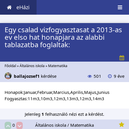
eHázi
Egy csalad vizfogyasztasat a 2013-as
ev elso hat honapjara az alabbi
tablazatba foglaltak:
Főoldal
»
Általános iskola
»
Matematika
ballajozsef1
kérdése
501
9 éve
Honapok:Januar,Februar,Marcius,Aprilis,Majus,Junius
Fogyasztas:11m3,10m3,12m3,13m3,12m3,14m3
Jelenleg
1
felhasználó nézi ezt a kérdést.
Általános iskola / Matematika
0