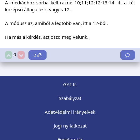
A mediánhoz sorba kell rakni: 10;11;12;12;13;14, itt a két
középső átlaga lesz, vagyis 12.
A módusz az, amiből a legtöbb van, itt a 12-ből.
Ha más a kérdés, azt oszd meg velünk.
0
2
GY.I.K.
Szabályzat
Adatvédelmi irányelvek
Jogi nyilatkozat
Fogalomtár